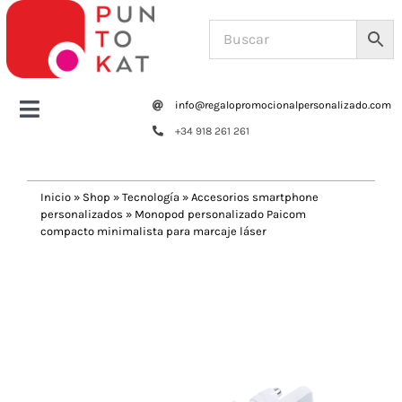
Saltar
al
contenido
info@regalopromocionalpersonalizado.com
Toggle
+34 918 261 261
Navigation
Home
Inicio
»
Shop
»
Tecnología
»
Accesorios smartphone
personalizados
»
Monopod personalizado Paicom
Tazas y botellas
compacto minimalista para marcaje láser
Previous
Next
Bolsas – Mochilas
Oficina
Escritura