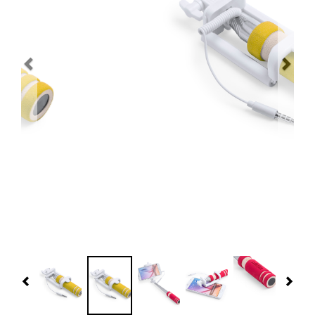
Navidad 🎄 Invierno
Tecnología
Más Regalos
Fabricación
WooCommerce Cart
Previous
Nex