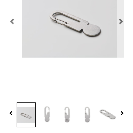
Navidad 🎄 Invierno
Tecnología
Más Regalos
Fabricación
WooCommerce Cart
Previous
Nex