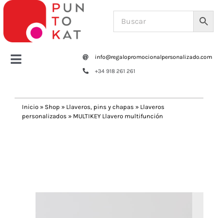
Saltar
al
contenido
info@regalopromocionalpersonalizado.com
Toggle
+34 918 261 261
Navigation
Home
Inicio
»
Shop
»
Llaveros, pins y chapas
»
Llaveros
personalizados
»
MULTIKEY Llavero multifunción
Tazas y botellas
Previous
Next
Bolsas – Mochilas
Oficina
Escritura