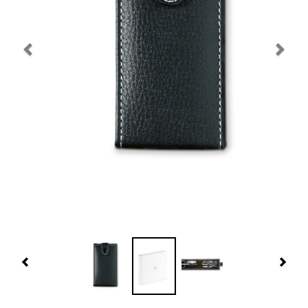
Navidad 🎄 Invierno
Tecnología
Más Regalos
Fabricación
WooCommerce Cart
Previous
Nex