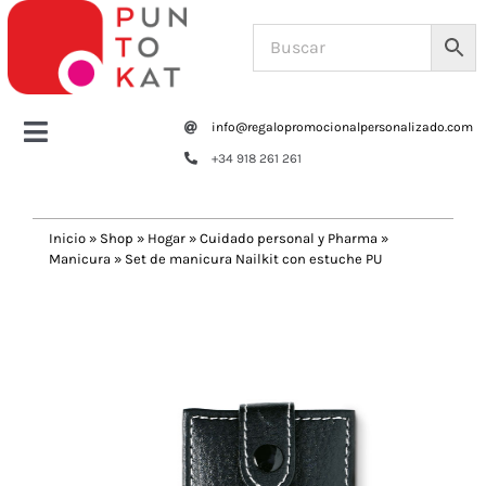
Saltar
al
contenido
info@regalopromocionalpersonalizado.com
Toggle
+34 918 261 261
Navigation
Home
Inicio
»
Shop
»
Hogar
»
Cuidado personal y Pharma
»
Manicura
»
Set de manicura Nailkit con estuche PU
Tazas y botellas
Previous
Next
Bolsas – Mochilas
Oficina
Escritura