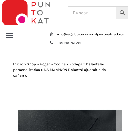
Saltar
al
contenido
info@regalopromocionalpersonalizado.com
Toggle
+34 918 261 261
Navigation
Home
Inicio
»
Shop
»
Hogar
»
Cocina / Bodega
»
Delantales
personalizados
»
NAIMA APRON Delantal ajustable de
Tazas y botellas
cáñamo
Previous
Next
Bolsas – Mochilas
Oficina
Escritura