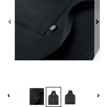
Navidad 🎄 Invierno
Tecnología
Más Regalos
Fabricación
WooCommerce Cart
Previous
Nex