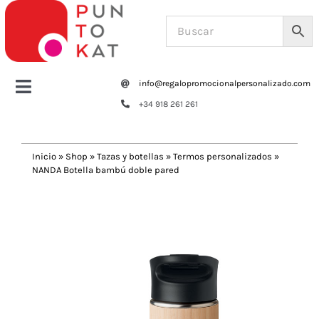
Saltar
al
contenido
info@regalopromocionalpersonalizado.com
Toggle
+34 918 261 261
Navigation
Home
Inicio
»
Shop
»
Tazas y botellas
»
Termos personalizados
»
NANDA Botella bambú doble pared
Tazas y botellas
Previous
Next
Bolsas – Mochilas
Oficina
Escritura