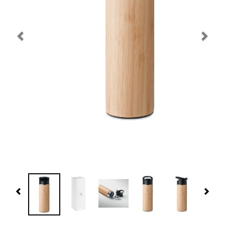
Navidad 🎄 Invierno
Tecnología
Más Regalos
Fabricación
WooCommerce Cart
Previous
Nex