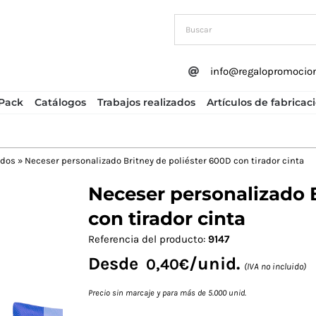
info@regalopromocio
Pack
Catálogos
Trabajos realizados
Artículos de fabricac
ados
»
Neceser personalizado Britney de poliéster 600D con tirador cinta
Neceser personalizado 
Next
con tirador cinta
Referencia del producto:
9147
Desde
/unid.
0,40
€
(IVA no incluido)
Precio sin marcaje y para más de 5.000 unid.