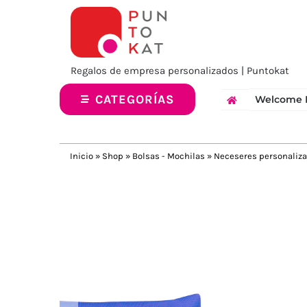
Saltar
al
contenido
Regalos de empresa personalizados | Puntokat
CATEGORÍAS
Welcome 
Inicio
»
Shop
»
Bolsas - Mochilas
»
Neceseres personaliz
Previous