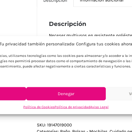
Descripción
Descripción
Neceser multiusos en resistente poliést
colores que aportan personalidad y distin
Tu privacidad también personalizada: Configura tus cookies ahor
cinta a juego para fácil apertura y mane
resistencia superior para uso intensivo y
ncias, utilizamos tecnologías como las cookies para almacenar y/o acceder a la in
permiten personalización según gustos y f
gías nos permitirá procesar datos como el comportamiento de navegación o las i
consentimiento, puede afectar negativamente a ciertas características y funciones.
cinta que facilita apertura incluso con 
completa el diseño coordinado. Ideal pa
y coloridos con funcionalidad superior q
mantienen apariencia atractiva y coorde
Denegar
V
Política de Cookies
Política de privacidad
Aviso Legal
SKU:
19147019000
Categorías:
Baño
,
Bolsas - Mochilas
,
Cuidado pe