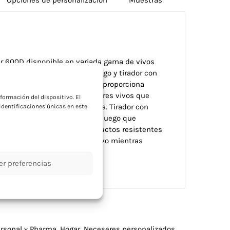
er 600D disponible en variada gama de vivos
ción. Incluye cremallera a juego y tirador con
a
jo cómodo. Material 600D que proporciona
 durabilidad excepcional. Colores vivos que
formación del dispositivo. El
acilitan identificación rápida. Tirador con
dentificaciones únicas en este
manos ocupadas. Cremallera a juego que
ra empresas que buscan productos resistentes
ue soporten uso diario intensivo mientras
nada.
er preferencias
rsonal y Pharma
,
Hogar
,
Neceseres personalizados