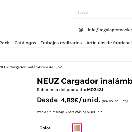
info@regalopromocio
Pack
Catálogos
Trabajos realizados
Artículos de fabricac
NEUZ Cargador inalámbrico de 15 W
NEUZ Cargador inalámb
Next
Referencia del producto:
MO2431
Desde
/unid.
4,89
€
(IVA no incluido)
Precio sin marcaje y para más de 5.000 unid.
Color