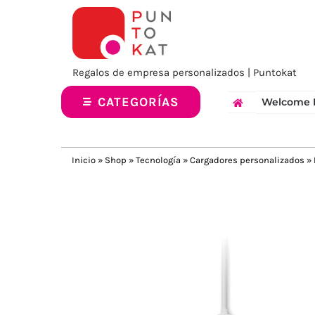
Saltar
al
contenido
Regalos de empresa personalizados | Puntokat
CATEGORÍAS
Welcome 
Inicio
»
Shop
»
Tecnología
»
Cargadores personalizados
»
Previous