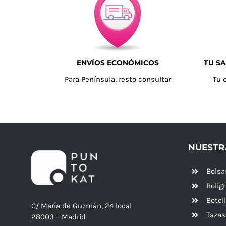
ENVÍOS ECONÓMICOS
TU SA
Para Península, resto consultar
Tu 
NUESTR
Bolsa
Bolíg
Botel
C/ María de Guzmán, 24 local
Tazas
28003 – Madrid