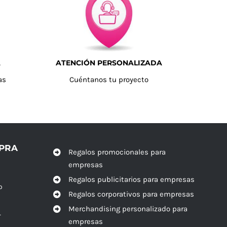
A
ATENCIÓN PERSONALIZADA
as
Cuéntanos tu proyecto
MPRA
Regalos promocionales para
empresas
Regalos publicitarios para empresas
o
Regalos corporativos para empresas
Merchandising personalizado para
r
empresas