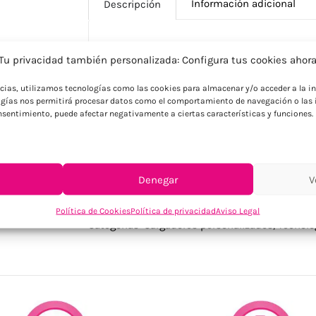
Información adicional
Descripción
Descripción
Tu privacidad también personalizada: Configura tus cookies ahor
Cargador inalámbrico de aluminio reciclad
ncias, utilizamos tecnologías como las cookies para almacenar y/o acceder a la in
gías nos permitirá procesar datos como el comportamiento de navegación o las i
dispositivo al ordenador, coloca el smart
consentimiento, puede afectar negativamente a ciertas características y funciones.
9V/1,67A (15W).
Denegar
V
SKU:
MO2431-40
Política de Cookies
Política de privacidad
Aviso Legal
Categorías:
Cargadores personalizados
,
Tecnolo