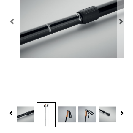
Navidad 🎄 Invierno
Tecnología
Más Regalos
Fabricación
WooCommerce Cart
Previous
Nex