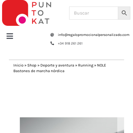
Saltar
al
contenido
info@regalopromocionalpersonalizado.com
Toggle
+34 918 261 261
Navigation
Home
Inicio
»
Shop
»
Deporte y aventura
»
Running
»
NOLE
Bastones de marcha nórdica
Tazas y botellas
Previous
Next
Bolsas – Mochilas
Oficina
Escritura