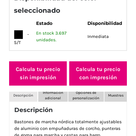
seleccionado
Estado
Disponibilidad
En stock 3.697
-
Inmediata
unidades.
S/T
Calcula tu precio
Calcula tu precio
sin impresión
con impresión
Información
Opciones de
Descripción
Muestras
adicional
personalización
Descripción
Bastones de marcha nórdica totalmente ajustables
de aluminio con empuñaduras de corcho, punteras
de goma para marcha y cestas para barro.