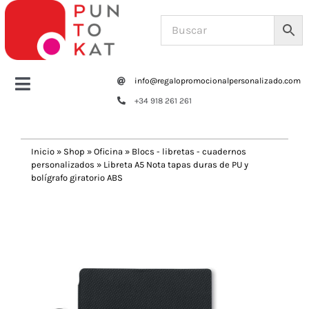
Saltar
al
contenido
info@regalopromocionalpersonalizado.com
Toggle
+34 918 261 261
Navigation
Home
Inicio
»
Shop
»
Oficina
»
Blocs - libretas - cuadernos
personalizados
»
Libreta A5 Nota tapas duras de PU y
Tazas y botellas
bolígrafo giratorio ABS
Previous
Next
Bolsas – Mochilas
Oficina
Escritura