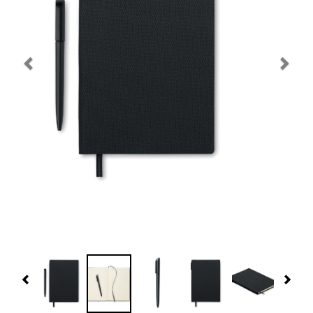
Navidad 🎄 Invierno
Tecnología
Más Regalos
Fabricación
WooCommerce Cart
Previous
Nex