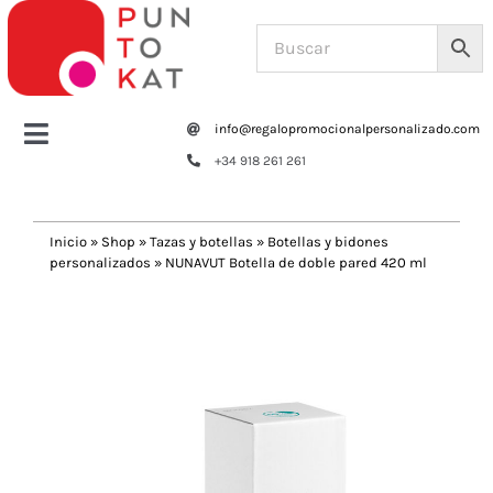
Saltar
al
contenido
info@regalopromocionalpersonalizado.com
Toggle
+34 918 261 261
Navigation
Home
Inicio
»
Shop
»
Tazas y botellas
»
Botellas y bidones
personalizados
»
NUNAVUT Botella de doble pared 420 ml
Tazas y botellas
Previous
Next
Bolsas – Mochilas
Oficina
Escritura