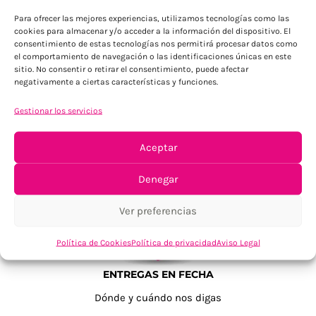
Para ofrecer las mejores experiencias, utilizamos tecnologías como las
cookies para almacenar y/o acceder a la información del dispositivo. El
consentimiento de estas tecnologías nos permitirá procesar datos como
el comportamiento de navegación o las identificaciones únicas en este
sitio. No consentir o retirar el consentimiento, puede afectar
negativamente a ciertas características y funciones.
Gestionar los servicios
TU SATISFACCIÓN = LA NUESTRA
Tu confianza, nuestro objetivo
Aceptar
Denegar
Ver preferencias
Política de Cookies
Política de privacidad
Aviso Legal
ENTREGAS EN FECHA
Dónde y cuándo nos digas