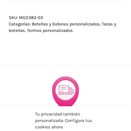
SKU:
MO2383-03
Categorías:
Botellas y bidones personalizados
,
Tazas y
botellas
,
Termos personalizados
Tu privacidad también
ENVÍOS ECONÓMICOS
personalizada: Configura tus
Para Península, resto consultar
cookies ahora