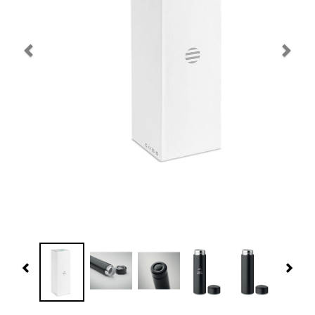
Navidad 🎄 Invierno
Tecnología
Más Regalos
Fabricación
WooCommerce Cart
Previous
Nex