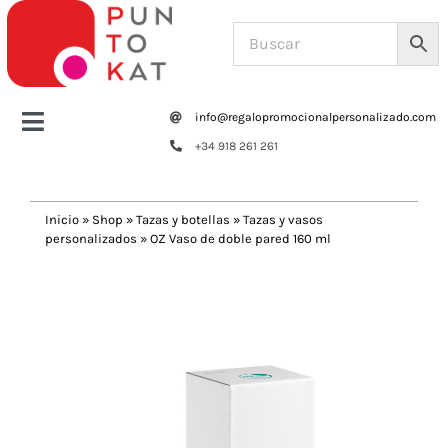
Saltar
al
contenido
info@regalopromocionalpersonalizado.com
Toggle
+34 918 261 261
Navigation
Home
Inicio
»
Shop
»
Tazas y botellas
»
Tazas y vasos
personalizados
»
OZ Vaso de doble pared 160 ml
Tazas y botellas
Previous
Next
Bolsas – Mochilas
Oficina
Escritura