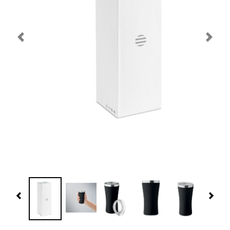
Navidad 🎄 Invierno
Tecnología
Más Regalos
Fabricación
WooCommerce Cart
Previous
Nex