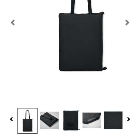
Navidad 🎄 Invierno
Tecnología
Más Regalos
Fabricación
WooCommerce Cart
Previous
Nex