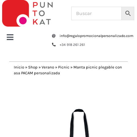
Saltar
al
contenido
info@regalopromocionalpersonalizado.com
Toggle
+34 918 261 261
Navigation
Home
Inicio
»
Shop
»
Verano
»
Picnic
»
Manta picnic plegable con
asa PACAM personalizada
Tazas y botellas
Previous
Next
Bolsas – Mochilas
Oficina
Escritura