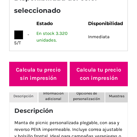
seleccionado
Estado
Disponibilidad
En stock 3.320
-
Inmediata
unidades.
S/T
Calcula tu precio
Calcula tu precio
sin impresión
con impresión
Información
Opciones de
Descripción
Muestras
adicional
personalización
Descripción
Manta de picnic personalizada plegable, con asa y
reverso PEVA impermeable. Incluye correa ajustable
y bolsillo frontal. Ideal para campañas veraniegas o