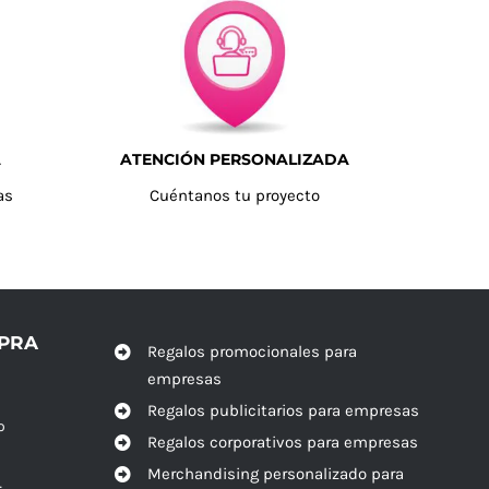
A
ATENCIÓN PERSONALIZADA
as
Cuéntanos tu proyecto
MPRA
Regalos promocionales para
empresas
Regalos publicitarios para empresas
o
Regalos corporativos para empresas
Merchandising personalizado para
r