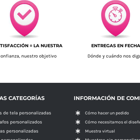
TISFACCIÓN = LA NUESTRA
ENTREGAS EN FECH
confianza, nuestro objetivo
Dónde y cuándo nos dig
AS CATEGORÍAS
INFORMACIÓN DE CO
s de tela personalizadas
Cómo hacer un pedido
rafos personalizados
Cómo necesitamos el diseñ
las personalizadas
Muestra virtual
 personalizadas
Muestras sin personaliza