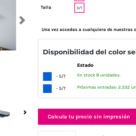
Talla
S/T
Una vez accedas a cualquiera de nuestras c
Disponibilidad del color s
Estado
En stock 8 unidades.
- S/T
Próximas entradas: 2.332 u
- S/T
Next
Calcula tu precio sin impresión