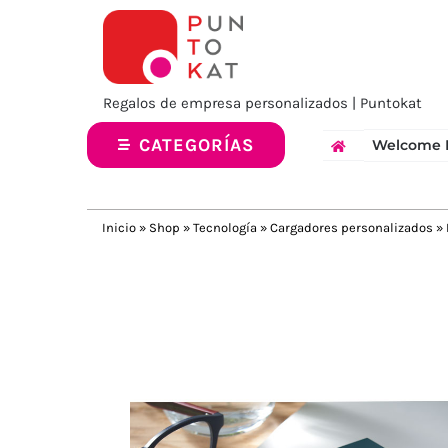
Saltar
al
contenido
Regalos de empresa personalizados | Puntokat
CATEGORÍAS
Welcome 
Inicio
»
Shop
»
Tecnología
»
Cargadores personalizados
»
Previous