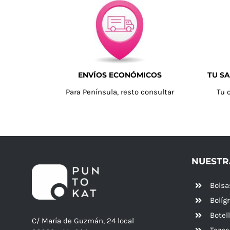
ENVÍOS ECONÓMICOS
TU SA
Para Península, resto consultar
Tu 
NUESTR
Bolsa
Bolíg
Botel
C/ María de Guzmán, 24 local
Tazas