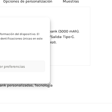
Opciones de personalización
Muestras
a
e aluminio reciclado y power bank (5000 mAh).
formación del dispositivo. El
e carga rápida (20W). Entrada/Salida: Tipo-C.
dentificaciones únicas en este
argar el último portátil MacPro®.
er preferencias
ank personalizadas
,
Tecnología