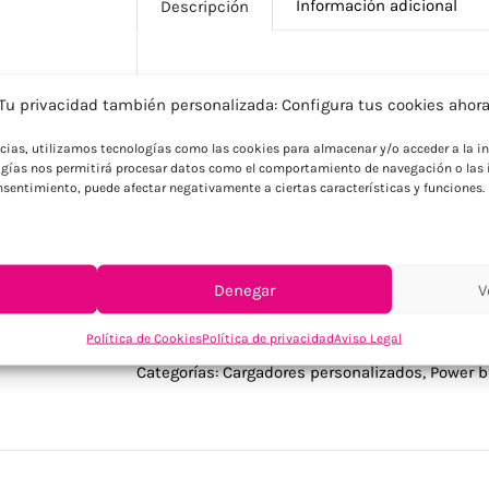
Información adicional
Descripción
Descripción
Tu privacidad también personalizada: Configura tus cookies ahor
Cargador inalámbrico magnético (15 W) d
ncias, utilizamos tecnologías como las cookies para almacenar y/o acceder a la in
Salida: DC 9V/1.66A. Soporta tecnología d
gías nos permitirá procesar datos como el comportamiento de navegación o las i
Compatible con Power Delivery (PD) para c
consentimiento, puede afectar negativamente a ciertas características y funciones.
Entrada/salida: Tipo-C.
Denegar
V
Política de Cookies
Política de privacidad
Aviso Legal
SKU:
MO2442-04
Categorías:
Cargadores personalizados
,
Power b