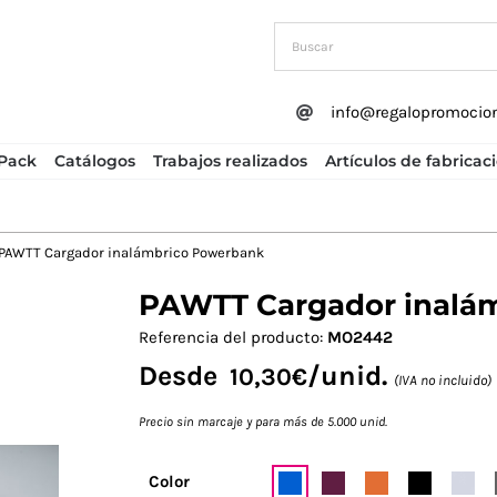
info@regalopromocio
Pack
Catálogos
Trabajos realizados
Artículos de fabricac
PAWTT Cargador inalámbrico Powerbank
PAWTT Cargador inalá
Next
Referencia del producto:
MO2442
Desde
/unid.
10,30
€
(IVA no incluido)
Precio sin marcaje y para más de 5.000 unid.
Color