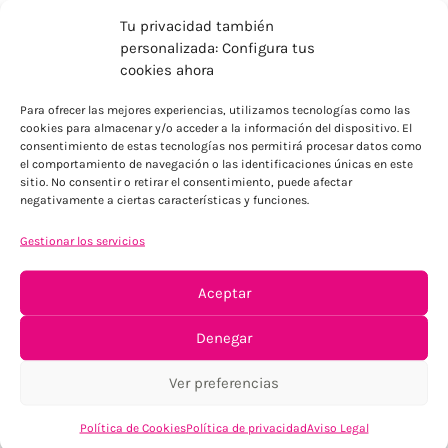
Tu privacidad también
personalizada: Configura tus
cookies ahora
Para ofrecer las mejores experiencias, utilizamos tecnologías como las
ENVÍOS ECONÓMICOS
cookies para almacenar y/o acceder a la información del dispositivo. El
consentimiento de estas tecnologías nos permitirá procesar datos como
Para Península, resto consultar
el comportamiento de navegación o las identificaciones únicas en este
sitio. No consentir o retirar el consentimiento, puede afectar
negativamente a ciertas características y funciones.
Gestionar los servicios
Aceptar
TU SATISFACCIÓN = LA NUESTRA
Denegar
Tu confianza, nuestro objetivo
Ver preferencias
Política de Cookies
Política de privacidad
Aviso Legal