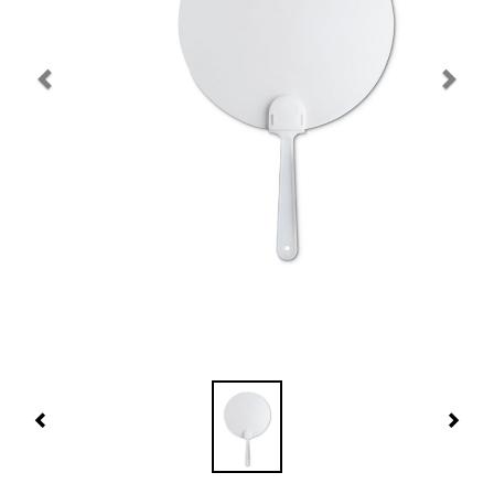
Navidad 🎄 Invierno
Tecnología
Más Regalos
Fabricación
WooCommerce Cart
Previous
Nex