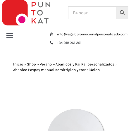
Saltar
al
contenido
info@regalopromocionalpersonalizado.com
Toggle
+34 918 261 261
Navigation
Home
Inicio
»
Shop
»
Verano
»
Abanicos y Pai Pai personalizados
»
Abanico Paypay manual semirrígido y translúcido
Tazas y botellas
Previous
Next
Bolsas – Mochilas
Oficina
Escritura