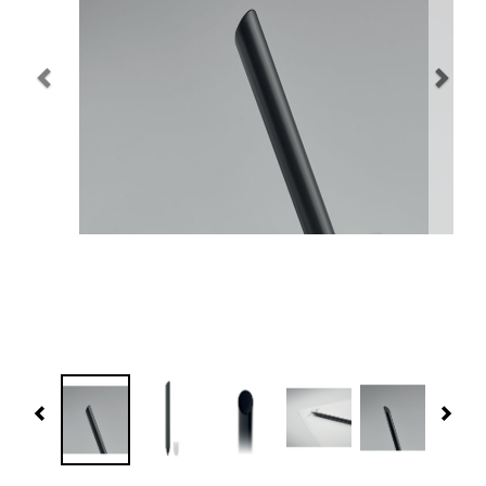
Navidad 🎄 Invierno
Tecnología
Más Regalos
Fabricación
WooCommerce Cart
Previous
Nex