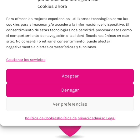
ENVÍOS ECONÓMICOS
cookies ahora
Para Península, resto consultar
Para ofrecer las mejores experiencias, utilizamos tecnologías como las
cookies para almacenar y/o acceder a la información del dispositivo. El
consentimiento de estas tecnologías nos permitirá procesar datos como
el comportamiento de navegación o las identificaciones únicas en este
sitio. No consentir o retirar el consentimiento, puede afectar
negativamente a ciertas características y funciones.
Gestionar los servicios
TU SATISFACCIÓN = LA NUESTRA
Aceptar
Tu confianza, nuestro objetivo
Denegar
Ver preferencias
Política de Cookies
Política de privacidad
Aviso Legal