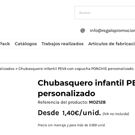
info@regalopromocio
Pack
Catálogos
Trabajos realizados
Artículos de fabricac
alizados
»
Chubasquero infantil PEVA con capucha PONCHIE personalizado
Chubasquero infantil 
Next
personalizado
Referencia del producto:
MO2128
Desde
/unid.
1,40
€
(IVA no incluido)
Precio sin marcaje y para más de 5.000 unid.