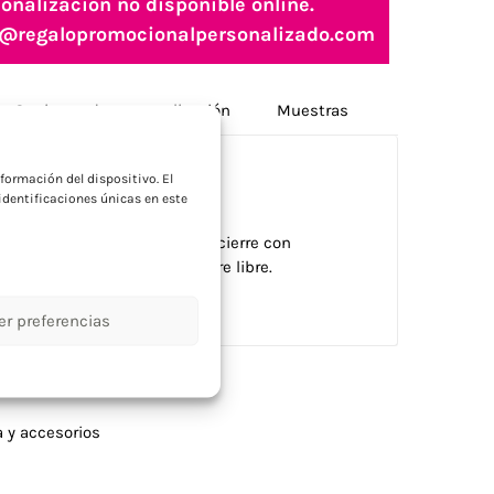
onalización no disponible online.
nfo@regalopromocionalpersonalizado.com
Opciones de personalización
Muestras
a
formación del dispositivo. El
dentificaciones únicas en este
cado en PEVA, con capucha y cierre con
 escolares o campañas al aire libre.
er preferencias
 y accesorios