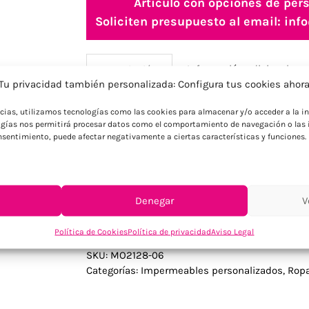
Artículo con opciones de pers
Soliciten presupuesto al email: i
Información adicional
Descripción
Tu privacidad también personalizada: Configura tus cookies ahor
ncias, utilizamos tecnologías como las cookies para almacenar y/o acceder a la in
Descripción
gías nos permitirá procesar datos como el comportamiento de navegación o las i
consentimiento, puede afectar negativamente a ciertas características y funciones.
Chubasquero infantil personalizado fabri
botones a presión. Ideal para promociones
Denegar
V
Política de Cookies
Política de privacidad
Aviso Legal
SKU:
MO2128-06
Categorías:
Impermeables personalizados
,
Ropa