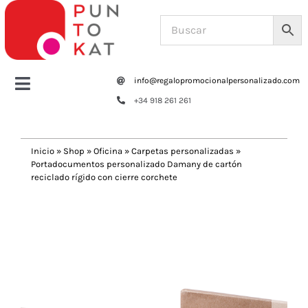
Saltar
al
contenido
info@regalopromocionalpersonalizado.com
Toggle
+34 918 261 261
Navigation
Home
Inicio
»
Shop
»
Oficina
»
Carpetas personalizadas
»
Portadocumentos personalizado Damany de cartón
Tazas y botellas
reciclado rígido con cierre corchete
Previous
Next
Bolsas – Mochilas
Oficina
Escritura