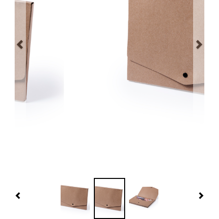
Navidad 🎄 Invierno
Tecnología
Más Regalos
Fabricación
WooCommerce Cart
Previous
Nex