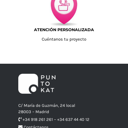
ATENCIÓN PERSONALIZADA
Cuéntanos tu proyecto
C/ María de Guzmán, 24 local
28003 – Madrid
+34 918 261 261 – +34 637 44 40 12
Contáctanos