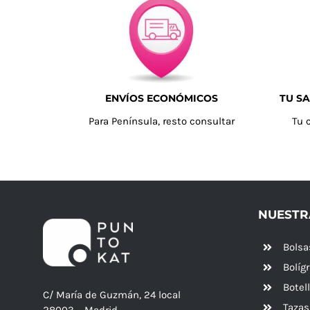
ENVÍOS ECONÓMICOS
TU SA
Para Península, resto consultar
Tu 
NUESTR
Bolsa
Bolíg
Botel
C/ María de Guzmán, 24 local
Tazas