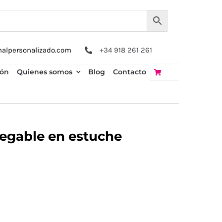
nalpersonalizado.com
+34 918 261 261
ión
Quienes somos
Blog
Contacto
gable en estuche