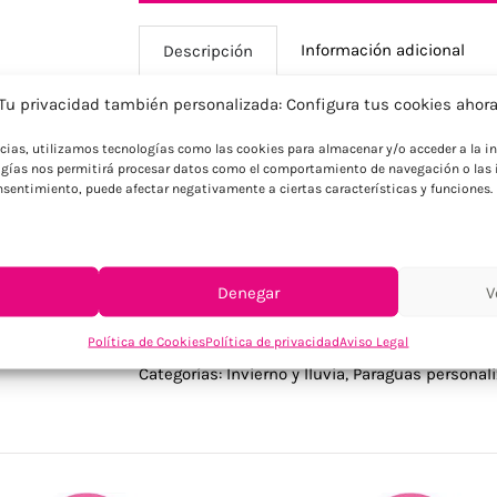
Información adicional
Descripción
Tu privacidad también personalizada: Configura tus cookies ahor
Descripción
ncias, utilizamos tecnologías como las cookies para almacenar y/o acceder a la in
gías nos permitirá procesar datos como el comportamiento de navegación o las i
Paraguas antiviento de 19 pulgadas con 5
consentimiento, puede afectar negativamente a ciertas características y funciones.
190T. Presentado en estuche de EVA.
Denegar
V
Política de Cookies
Política de privacidad
Aviso Legal
SKU:
MO2477-03
Categorías:
Invierno y lluvia
,
Paraguas personal