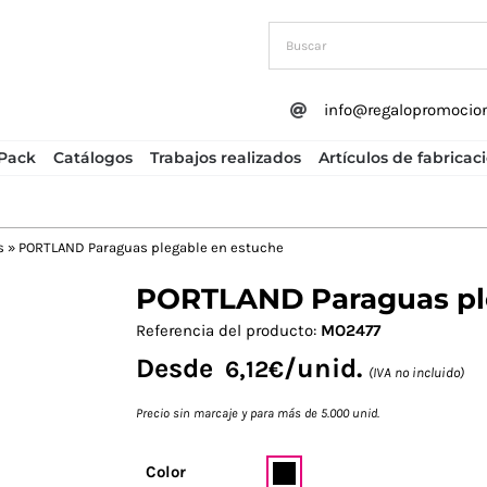
info@regalopromocio
Pack
Catálogos
Trabajos realizados
Artículos de fabricac
s
»
PORTLAND Paraguas plegable en estuche
PORTLAND Paraguas ple
Next
Referencia del producto:
MO2477
Desde
/unid.
6,12
€
(IVA no incluido)
Precio sin marcaje y para más de 5.000 unid.
Color