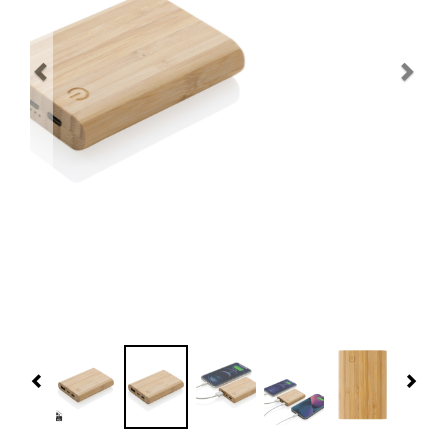
Navidad 🎄 Invierno
Tecnología
Más Regalos
Fabricación
WooCommerce Cart
Previous
Nex