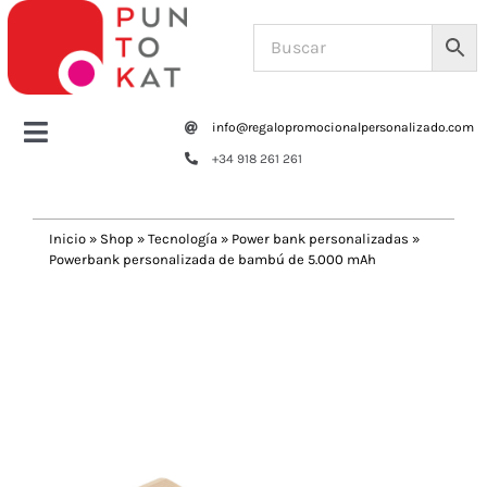
Saltar
al
contenido
info@regalopromocionalpersonalizado.com
Toggle
+34 918 261 261
Navigation
Home
Inicio
»
Shop
»
Tecnología
»
Power bank personalizadas
»
Powerbank personalizada de bambú de 5.000 mAh
Tazas y botellas
Previous
Next
Bolsas – Mochilas
Oficina
Escritura