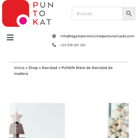
Saltar
al
contenido
info@regalopromocionalpersonalizado.com
Toggle
+34 918 261 261
Navigation
Home
Inicio
»
Shop
»
Navidad
»
PUINEN Árbol de Navidad de
madera
Tazas y botellas
Previous
Next
Bolsas – Mochilas
Oficina
Escritura