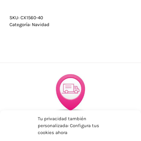
SKU:
CX1560-40
Categoría:
Navidad
ENVÍOS ECONÓMICOS
Tu privacidad también
personalizada: Configura tus
Para Península, resto consultar
cookies ahora