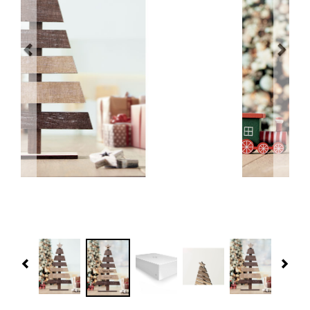
Navidad 🎄 Invierno
Tecnología
Más Regalos
Fabricación
WooCommerce Cart
Previous
Nex