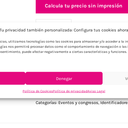
Calcula tu precio sin impresión
Información adicional
Descripción
Tu privacidad también personalizada: Configura tus cookies ahor
ncias, utilizamos tecnologías como las cookies para almacenar y/o acceder a la in
gías nos permitirá procesar datos como el comportamiento de navegación o las i
Descripción
consentimiento, puede afectar negativamente a ciertas características y funciones.
Portacredenciales retráctil en ABS con clip
Denegar
V
Política de Cookies
Política de privacidad
Aviso Legal
SKU:
MO2319-03
Categorías:
Eventos y congresos
,
Identificador