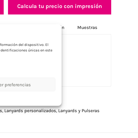
Calcula tu precio con impresión
Opciones de personalización
Muestras
a
formación del dispositivo. El
dentificaciones únicas en este
, llavero y abrebotellas.
er preferencias
es
,
Lanyards personalizados
,
Lanyards y Pulseras