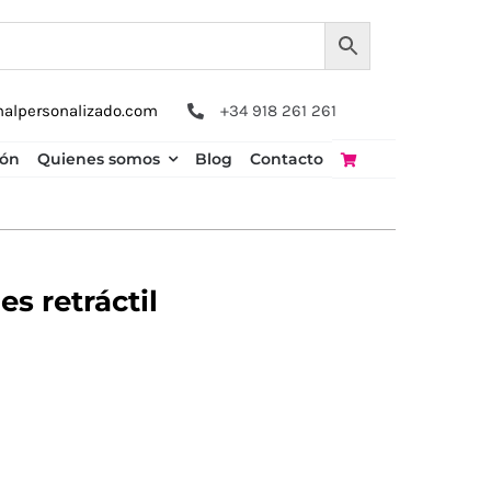
nalpersonalizado.com
+34 918 261 261
ión
Quienes somos
Blog
Contacto
s retráctil