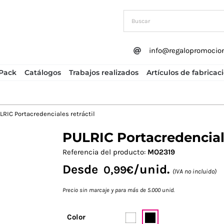
info@regalopromocio
Pack
Catálogos
Trabajos realizados
Artículos de fabricac
LRIC Portacredenciales retráctil
PULRIC Portacredenciale
Next
Referencia del producto:
MO2319
Desde
/unid.
0,99
€
(IVA no incluido)
Precio sin marcaje y para más de 5.000 unid.
Color