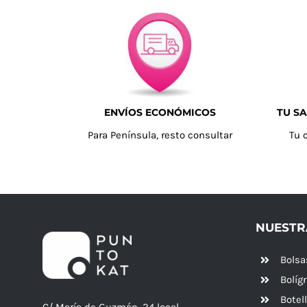
ENVÍOS ECONÓMICOS
TU SA
Para Península, resto consultar
Tu 
NUESTR
Bolsa
Bolíg
Botel