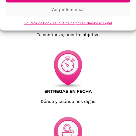
Ver preferencias
Política de Cookies
Política de privacidad
Aviso Legal
TU SATISFACCIÓN = LA NUESTRA
Tu confianza, nuestro objetivo
ENTREGAS EN FECHA
Dónde y cuándo nos digas