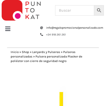
Saltar
al
contenido
info@regalopromocionalpersonalizado.com
Toggle
+34 918 261 261
Navigation
Home
Inicio
»
Shop
»
Lanyards y Pulseras
»
Pulseras
personalizadas
»
Pulsera personalizada Plasker de
Tazas y botellas
poliéster con cierre de seguridad negro
Previous
Next
Bolsas – Mochilas
Oficina
Escritura