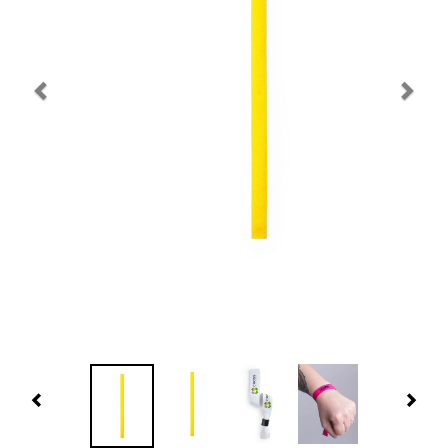
Navidad 🎄 Invierno
Tecnología
Más Regalos
Fabricación
WooCommerce Cart
Previous
Nex