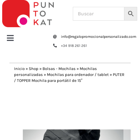
Saltar
al
contenido
info@regalopromocionalpersonalizado.com
Toggle
+34 918 261 261
Navigation
Home
Inicio
»
Shop
»
Bolsas - Mochilas
»
Mochilas
personalizadas
»
Mochilas para ordenador / tablet
»
PUTER
Tazas y botellas
/ TOPPER Mochila para portátil de 15″
Previous
Next
Bolsas – Mochilas
Oficina
Escritura