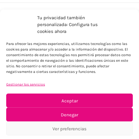
Tu privacidad también
personalizada: Configura tus
cookies ahora
Para ofrecer las mejores experiencias, utilizamos tecnologías como las
cookies para almacenar y/o acceder a la información del dispositivo. El
consentimiento de estas tecnologías nos permitirá procesar datos como
ENVÍOS ECONÓMICOS
el comportamiento de navegación o las identificaciones únicas en este
Para Península, resto consultar
sitio. No consentir o retirar el consentimiento, puede afectar
negativamente a ciertas características y funciones.
Gestionar los servicios
Aceptar
Denegar
TU SATISFACCIÓN = LA NUESTRA
Ver preferencias
Tu confianza, nuestro objetivo