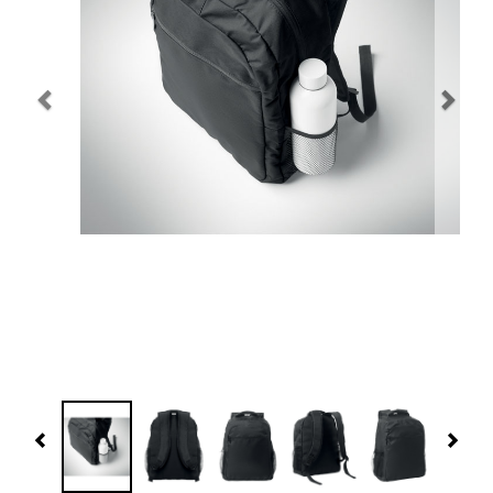
Navidad 🎄 Invierno
Tecnología
Más Regalos
Fabricación
WooCommerce Cart
Previous
Nex