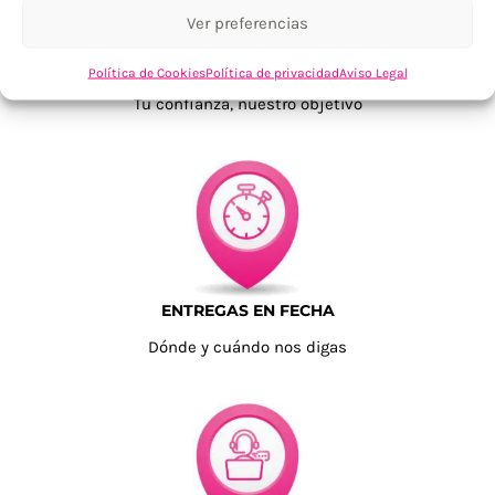
Ver preferencias
TU SATISFACCIÓN = LA NUESTRA
Política de Cookies
Política de privacidad
Aviso Legal
Tu confianza, nuestro objetivo
ENTREGAS EN FECHA
Dónde y cuándo nos digas