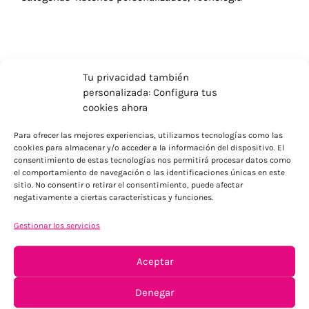
Tu privacidad también
personalizada: Configura tus
cookies ahora
Para ofrecer las mejores experiencias, utilizamos tecnologías como las
cookies para almacenar y/o acceder a la información del dispositivo. El
consentimiento de estas tecnologías nos permitirá procesar datos como
el comportamiento de navegación o las identificaciones únicas en este
sitio. No consentir o retirar el consentimiento, puede afectar
negativamente a ciertas características y funciones.
ENVÍOS ECONÓMICOS
Para Península, resto consultar
Gestionar los servicios
Aceptar
Denegar