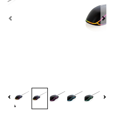
Navidad 🎄 Invierno
Tecnología
Más Regalos
Fabricación
WooCommerce Cart
Previous
Nex