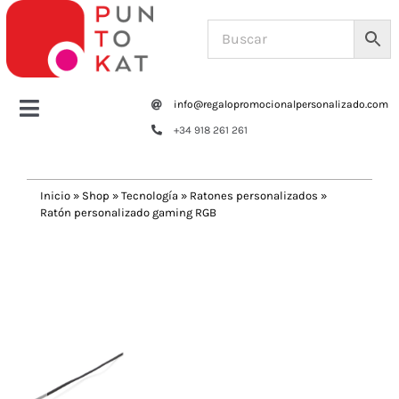
Saltar
al
contenido
info@regalopromocionalpersonalizado.com
Toggle
+34 918 261 261
Navigation
Home
Inicio
»
Shop
»
Tecnología
»
Ratones personalizados
»
Ratón personalizado gaming RGB
Tazas y botellas
Previous
Next
Bolsas – Mochilas
Oficina
Escritura