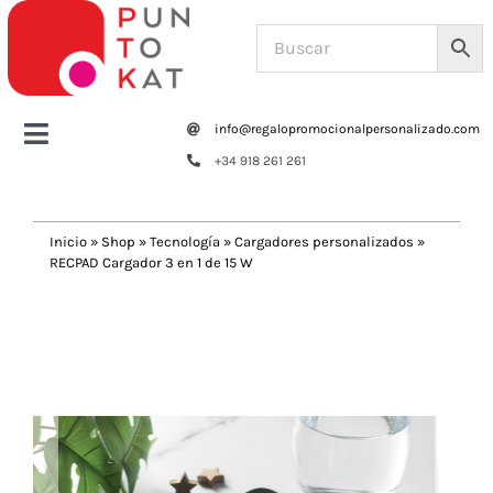
Saltar
al
contenido
info@regalopromocionalpersonalizado.com
Toggle
+34 918 261 261
Navigation
Home
Inicio
»
Shop
»
Tecnología
»
Cargadores personalizados
»
RECPAD Cargador 3 en 1 de 15 W
Tazas y botellas
Previous
Next
Bolsas – Mochilas
Oficina
Escritura