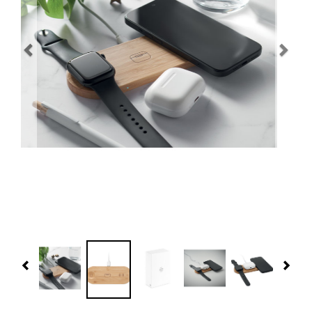
Navidad 🎄 Invierno
Tecnología
Más Regalos
Fabricación
WooCommerce Cart
Previous
Nex