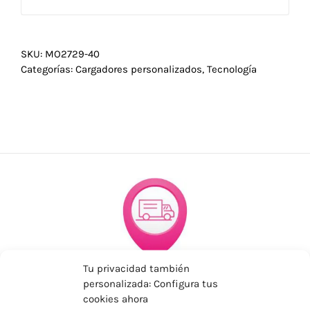
SKU:
MO2729-40
Categorías:
Cargadores personalizados
,
Tecnología
Tu privacidad también
ENVÍOS ECONÓMICOS
personalizada: Configura tus
Para Península, resto consultar
cookies ahora