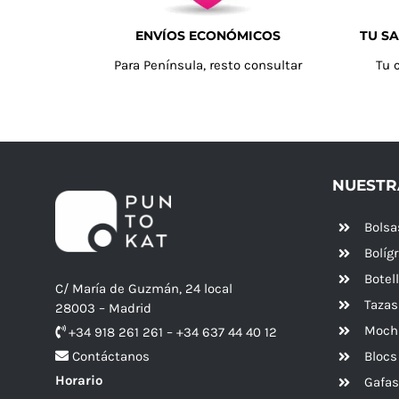
ENVÍOS ECONÓMICOS
TU SA
Para Península, resto consultar
Tu 
NUESTR
Bolsa
Bolíg
Botel
C/ María de Guzmán, 24 local
Tazas
28003 – Madrid
Mochi
+34 918 261 261 – +34 637 44 40 12
Blocs
Contáctanos
Horario
Gafas