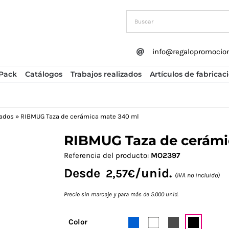
info@regalopromocio
Pack
Catálogos
Trabajos realizados
Artículos de fabricac
zados
»
RIBMUG Taza de cerámica mate 340 ml
RIBMUG Taza de cerámi
Next
Referencia del producto:
MO2397
Desde
/unid.
2,57
€
(IVA no incluido)
Precio sin marcaje y para más de 5.000 unid.
Color