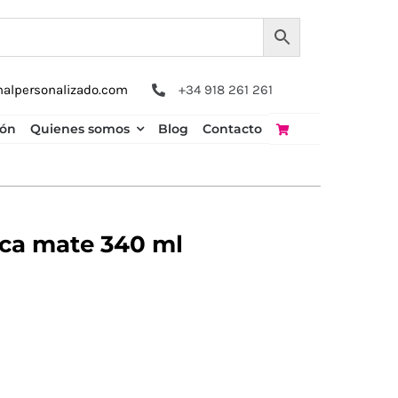
nalpersonalizado.com
+34 918 261 261
ión
Quienes somos
Blog
Contacto
ca mate 340 ml