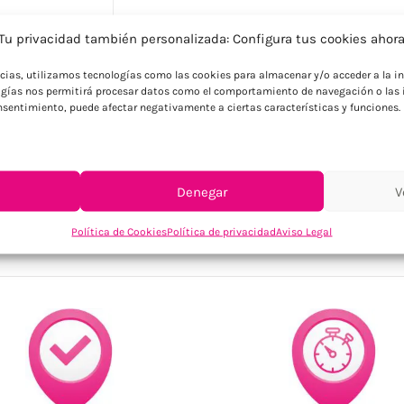
Tu privacidad también personalizada: Configura tus cookies ahor
Descripción
ncias, utilizamos tecnologías como las cookies para almacenar y/o acceder a la in
Taza de cerámica estriada en color mate.
gías nos permitirá procesar datos como el comportamiento de navegación o las i
consentimiento, puede afectar negativamente a ciertas características y funciones.
Denegar
V
SKU:
MO2397-03
Categorías:
Tazas y botellas
,
Tazas y vasos pers
Política de Cookies
Política de privacidad
Aviso Legal