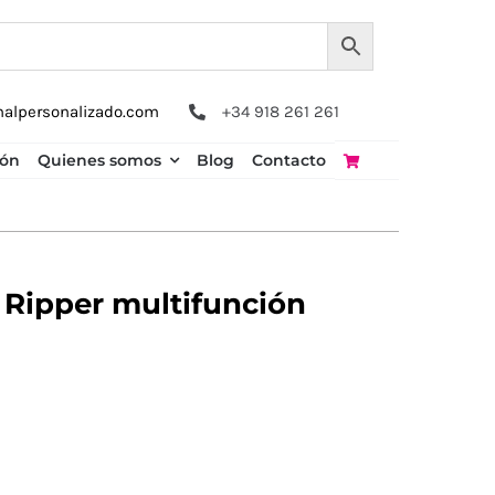
nalpersonalizado.com
+34 918 261 261
ión
Quienes somos
Blog
Contacto
 Ripper multifunción