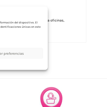
a
ona con 2 pilas AAA. Ideal para oficinas,
formación del dispositivo. El
titucionales.
dentificaciones únicas en este
er preferencias
tros tecnología
,
Tecnología