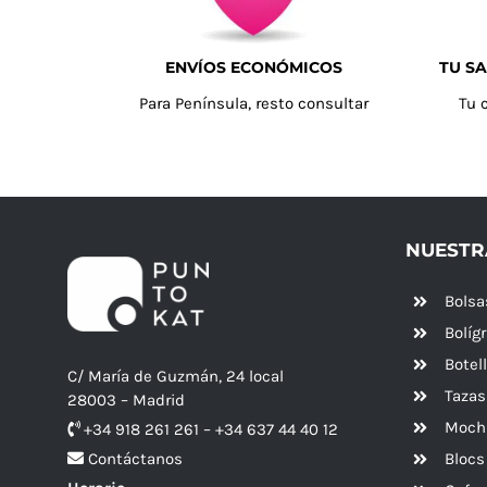
ENVÍOS ECONÓMICOS
TU SA
Para Península, resto consultar
Tu 
NUESTR
Bolsa
Bolíg
Botel
C/ María de Guzmán, 24 local
Tazas
28003 – Madrid
Mochi
+34 918 261 261 – +34 637 44 40 12
Blocs
Contáctanos