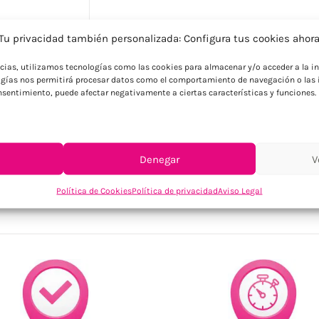
Descripción
Tu privacidad también personalizada: Configura tus cookies ahor
Con reloj, calendario y termómetro. Funci
ncias, utilizamos tecnologías como las cookies para almacenar y/o acceder a la in
promociones tecnológicas o acciones ins
gías nos permitirá procesar datos como el comportamiento de navegación o las i
consentimiento, puede afectar negativamente a ciertas características y funciones.
Denegar
V
SKU:
IT3575-16
Categorías:
Estaciones meteorológicas
,
Hogar
,
O
Política de Cookies
Política de privacidad
Aviso Legal