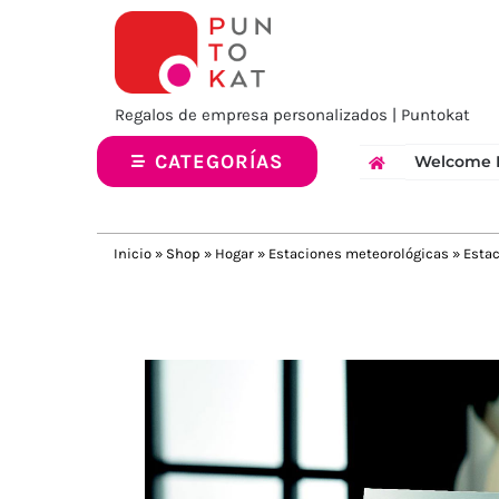
Saltar
al
contenido
Regalos de empresa personalizados | Puntokat
CATEGORÍAS
Welcome 
Inicio
»
Shop
»
Hogar
»
Estaciones meteorológicas
»
Estac
Previous