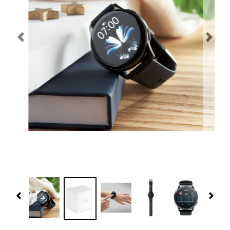
Navidad 🎄 Invierno
Tecnología
Más Regalos
Fabricación
WooCommerce Cart
Previous
Nex