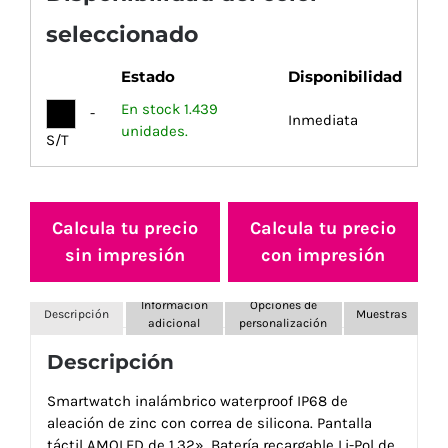
seleccionado
Estado
Disponibilidad
En stock 1.439
-
Inmediata
unidades.
S/T
Calcula tu precio
Calcula tu precio
sin impresión
con impresión
Información
Opciones de
Descripción
Muestras
adicional
personalización
Descripción
Smartwatch inalámbrico waterproof IP68 de
aleación de zinc con correa de silicona. Pantalla
táctil AMOLED de 1.32». Batería recargable Li-Pol de