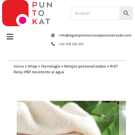
Saltar
al
contenido
info@regalopromocionalpersonalizado.com
Toggle
+34 918 261 261
Navigation
Home
Inicio
»
Shop
»
Tecnología
»
Relojes personalizados
»
RIST
Reloj IP67 resistente al agua
Tazas y botellas
Previous
Next
Bolsas – Mochilas
Oficina
Escritura