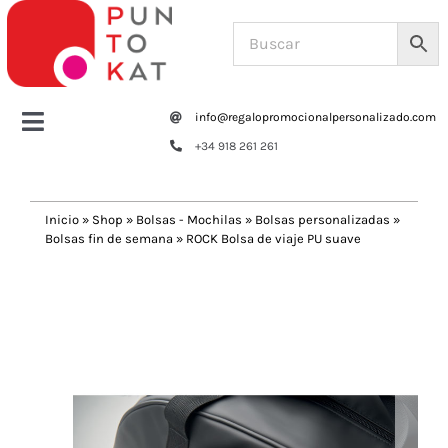
Saltar
al
contenido
info@regalopromocionalpersonalizado.com
Toggle
+34 918 261 261
Navigation
Home
Inicio
»
Shop
»
Bolsas - Mochilas
»
Bolsas personalizadas
»
Bolsas fin de semana
»
ROCK Bolsa de viaje PU suave
Tazas y botellas
Previous
Next
Bolsas – Mochilas
Oficina
Escritura