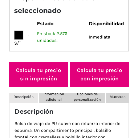
seleccionado
Estado
Disponibilidad
En stock 2.576
-
Inmediata
unidades.
S/T
Calcula tu precio
Calcula tu precio
sin impresión
con impresión
Información
Opciones de
Descripción
Muestras
adicional
personalización
Descripción
Bolsa de viaje de PU suave con refuerzo inferior de
espuma. Un compartimento principal, bolsillo
frontal con cremallera y bolsillo interior con