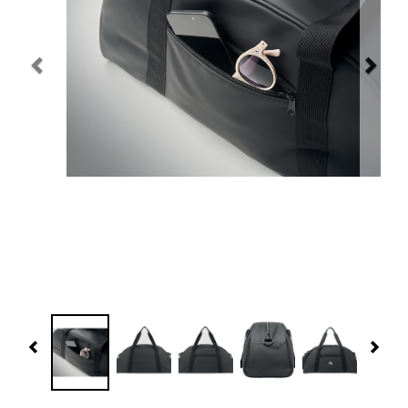
Navidad 🎄 Invierno
Tecnología
Más Regalos
Fabricación
WooCommerce Cart
Previous
Nex