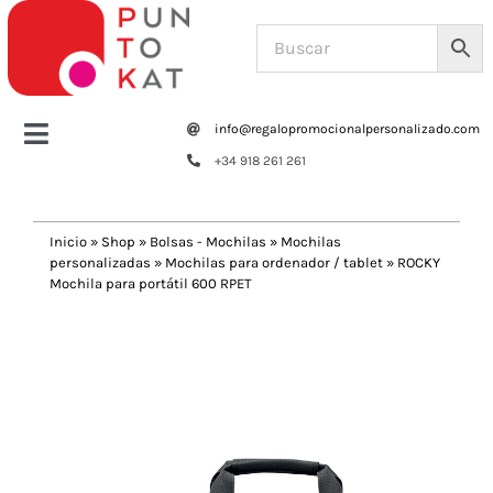
Saltar
al
contenido
info@regalopromocionalpersonalizado.com
Toggle
+34 918 261 261
Navigation
Home
Inicio
»
Shop
»
Bolsas - Mochilas
»
Mochilas
personalizadas
»
Mochilas para ordenador / tablet
»
ROCKY
Tazas y botellas
Mochila para portátil 600 RPET
Previous
Next
Bolsas – Mochilas
Oficina
Escritura