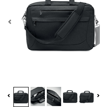
Navidad 🎄 Invierno
Tecnología
Más Regalos
Fabricación
WooCommerce Cart
Previous
Nex