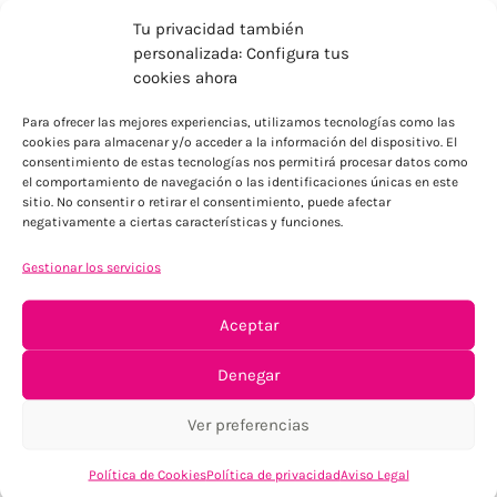
Tu privacidad también
personalizada: Configura tus
cookies ahora
Para ofrecer las mejores experiencias, utilizamos tecnologías como las
ENVÍOS ECONÓMICOS
cookies para almacenar y/o acceder a la información del dispositivo. El
consentimiento de estas tecnologías nos permitirá procesar datos como
Para Península, resto consultar
el comportamiento de navegación o las identificaciones únicas en este
sitio. No consentir o retirar el consentimiento, puede afectar
negativamente a ciertas características y funciones.
Gestionar los servicios
Aceptar
TU SATISFACCIÓN = LA NUESTRA
Denegar
Tu confianza, nuestro objetivo
Ver preferencias
Política de Cookies
Política de privacidad
Aviso Legal