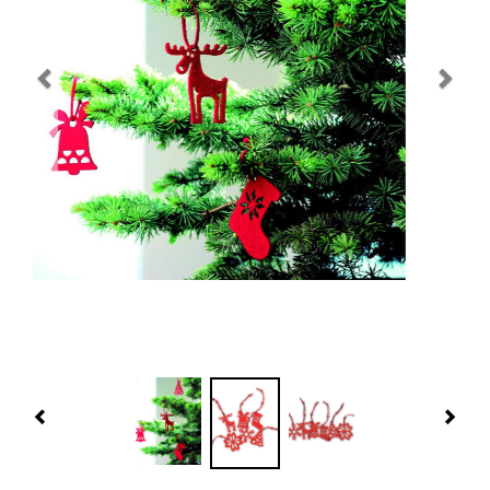
Navidad 🎄 Invierno
Tecnología
Más Regalos
Fabricación
WooCommerce Cart
Previous
Nex