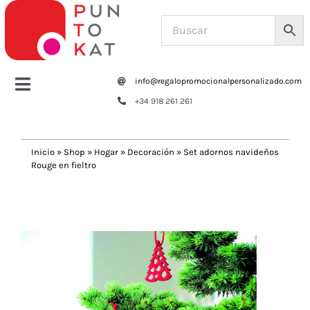
Saltar
al
contenido
info@regalopromocionalpersonalizado.com
Toggle
+34 918 261 261
Navigation
Home
Inicio
»
Shop
»
Hogar
»
Decoración
»
Set adornos navideños
Rouge en fieltro
Tazas y botellas
Previous
Next
Bolsas – Mochilas
Oficina
Escritura