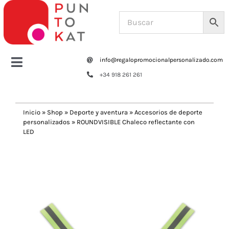
Saltar
al
contenido
info@regalopromocionalpersonalizado.com
Toggle
+34 918 261 261
Navigation
Home
Inicio
»
Shop
»
Deporte y aventura
»
Accesorios de deporte
personalizados
»
ROUNDVISIBLE Chaleco reflectante con
Tazas y botellas
LED
Previous
Next
Bolsas – Mochilas
Oficina
Escritura