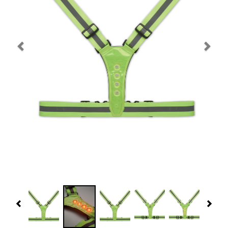
Navidad 🎄 Invierno
Tecnología
Más Regalos
Fabricación
WooCommerce Cart
Previous
Nex