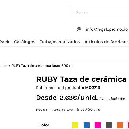
info@regalopromocio
Pack
Catálogos
Trabajos realizados
Artículos de fabricac
zados
»
RUBY Taza de cerámica láser 300 ml
RUBY Taza de cerámica 
Next
Referencia del producto:
MO2719
Desde
/unid.
2,63
€
(IVA no incluido)
Precio sin marcaje y para más de 5.000 unid.
Color