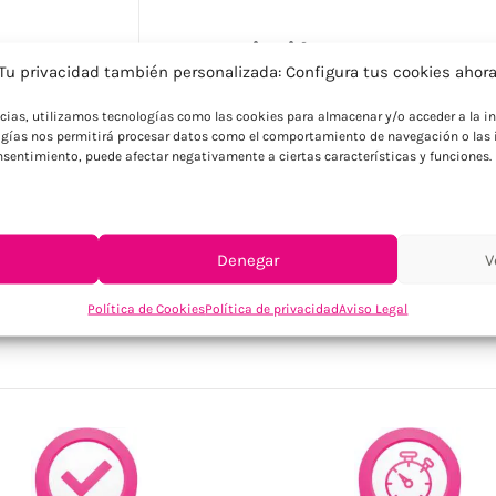
Descripción
Tu privacidad también personalizada: Configura tus cookies ahor
Taza de cerámica con revestimiento de ta
ncias, utilizamos tecnologías como las cookies para almacenar y/o acceder a la in
revestimiento especial para grabado láse
gías nos permitirá procesar datos como el comportamiento de navegación o las i
caja de cartón blanco.
consentimiento, puede afectar negativamente a ciertas características y funciones.
Denegar
V
SKU:
MO2719-05
Categorías:
Tazas y botellas
,
Tazas y vasos pers
Política de Cookies
Política de privacidad
Aviso Legal