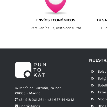
ENVÍOS ECONÓMICOS
TU SA
Para Península, resto consultar
Tu 
NUESTR
Bolsa
Bolíg
Botel
C/ María de Guzmán, 24 local
Tazas
28003 – Madrid
Mochi
+34 918 261 261 – +34 637 44 40 12
Blocs
Contáctanos