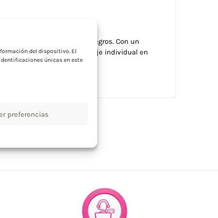
a
cto suave e interior/borde negros. Con un
formación del dispositivo. El
r. Capacidad: 300 ml. Embalaje individual en
dentificaciones únicas en este
er preferencias
onalizados