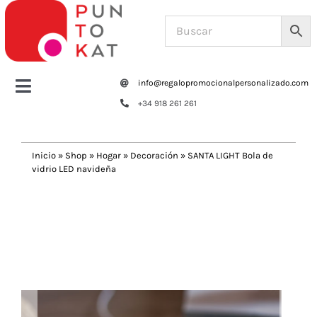
Saltar
al
contenido
info@regalopromocionalpersonalizado.com
Toggle
+34 918 261 261
Navigation
Home
Inicio
»
Shop
»
Hogar
»
Decoración
»
SANTA LIGHT Bola de
vidrio LED navideña
Tazas y botellas
Previous
Next
Bolsas – Mochilas
Oficina
Escritura