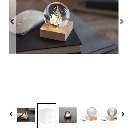
Navidad 🎄 Invierno
Tecnología
Más Regalos
Fabricación
WooCommerce Cart
Previous
Nex