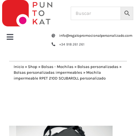
Saltar
al
contenido
info@regalopromocionalpersonalizado.com
Toggle
+34 918 261 261
Navigation
Home
Inicio
»
Shop
»
Bolsas - Mochilas
»
Bolsas personalizadas
»
Bolsas personalizadas impermeables
»
Mochila
Tazas y botellas
impermeable RPET 210D SCUBAROLL personalizado
Previous
Next
Bolsas – Mochilas
Oficina
Escritura