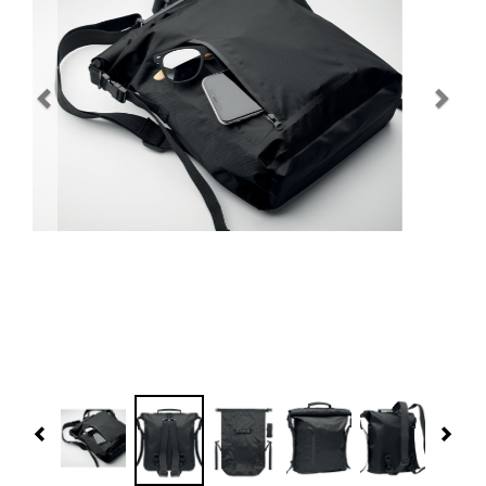
Navidad 🎄 Invierno
Tecnología
Más Regalos
Fabricación
WooCommerce Cart
Previous
Nex