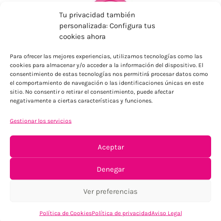
Tu privacidad también
personalizada: Configura tus
cookies ahora
Para ofrecer las mejores experiencias, utilizamos tecnologías como las
ENVÍOS ECONÓMICOS
cookies para almacenar y/o acceder a la información del dispositivo. El
consentimiento de estas tecnologías nos permitirá procesar datos como
Para Península, resto consultar
el comportamiento de navegación o las identificaciones únicas en este
sitio. No consentir o retirar el consentimiento, puede afectar
negativamente a ciertas características y funciones.
Gestionar los servicios
Aceptar
Denegar
TU SATISFACCIÓN = LA NUESTRA
Tu confianza, nuestro objetivo
Ver preferencias
Política de Cookies
Política de privacidad
Aviso Legal