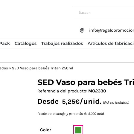
info@regalopromocio
Pack
Catálogos
Trabajos realizados
Artículos de fabricac
zados
»
SED Vaso para bebés Tritan 250ml
SED Vaso para bebés Tr
Next
Referencia del producto:
MO2330
Desde
/unid.
5,25
€
(IVA no incluido)
Precio sin marcaje y para más de 5.000 unid.
Color