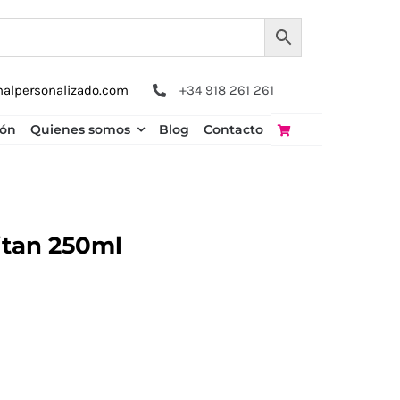
nalpersonalizado.com
+34 918 261 261
ión
Quienes somos
Blog
Contacto
itan 250ml