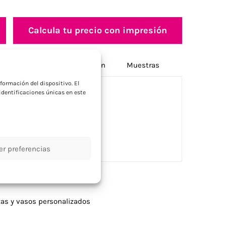
Calcula tu precio con impresión
a
Opciones de personalización
Muestras
formación del dispositivo. El
dentificaciones únicas en este
0 ml.
er preferencias
zas y vasos personalizados