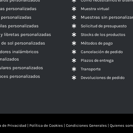
Cómo necesitamos el diseñ
las personalizadas
Muestra virtual
 personalizadas
Muestras sin personaliza
las personalizadas
Solicitud de presupuesto
 y libretas personalizadas
Stocks de los productos
 de sol personalizadas
Métodos de pago
dores inalámbricos
Cancelación de pedido
nalizados
Plazos de entrega
ulares personalizados
Transporte
voces
personalizados
Devoluciones de pedido
ca de Privacidad
|
Política de Cookies
|
Condiciones Generales
|
Quienes som