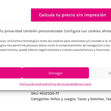
Calcula tu precio sin impresión
Tu privacidad también personalizada: Configura tus cookies ahor
Información adicional
Descripción
ncias, utilizamos tecnologías como las cookies para almacenar y/o acceder a la in
gías nos permitirá procesar datos como el comportamiento de navegación o las i
consentimiento, puede afectar negativamente a ciertas características y funciones.
Descripción
Vaso para bebés en Tritan. Capacidad: 25
Denegar
V
Política de Cookies
Política de privacidad
Aviso Legal
SKU:
MO2330-77
Categorías:
Niños y Juegos
,
Tazas y botellas
,
Ta