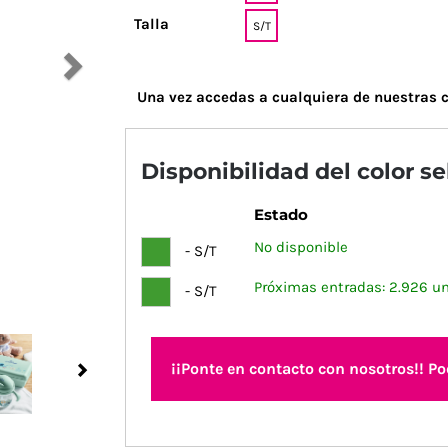
Talla
S/T
Una vez accedas a cualquiera de nuestras c
Disponibilidad del color s
Estado
No disponible
- S/T
Próximas entradas: 2.926 u
- S/T
¡¡Ponte en contacto con nosotros!! P
Next