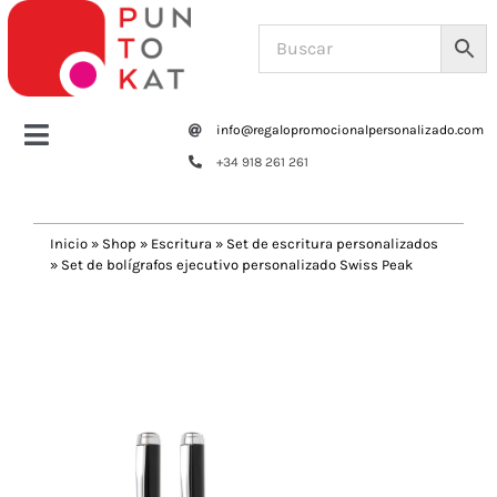
Saltar
al
contenido
info@regalopromocionalpersonalizado.com
Toggle
+34 918 261 261
Navigation
Home
Inicio
»
Shop
»
Escritura
»
Set de escritura personalizados
»
Set de bolígrafos ejecutivo personalizado Swiss Peak
Tazas y botellas
Previous
Next
Bolsas – Mochilas
Oficina
Escritura