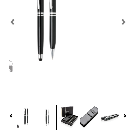
Navidad 🎄 Invierno
Tecnología
Más Regalos
Fabricación
WooCommerce Cart
Previous
Nex