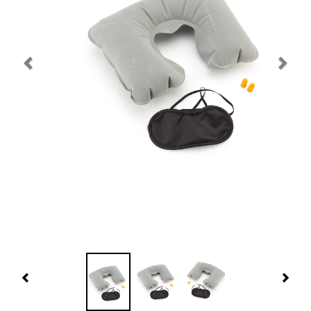
Navidad 🎄 Invierno
Tecnología
Más Regalos
Fabricación
WooCommerce Cart
Previous
Nex