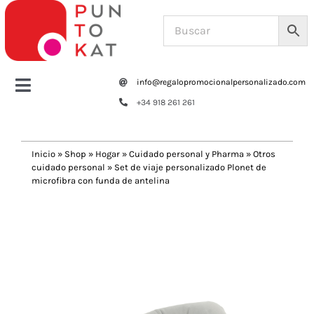
Saltar
al
contenido
info@regalopromocionalpersonalizado.com
Toggle
+34 918 261 261
Navigation
Home
Inicio
»
Shop
»
Hogar
»
Cuidado personal y Pharma
»
Otros
cuidado personal
»
Set de viaje personalizado Plonet de
Tazas y botellas
microfibra con funda de antelina
Previous
Next
Bolsas – Mochilas
Oficina
Escritura