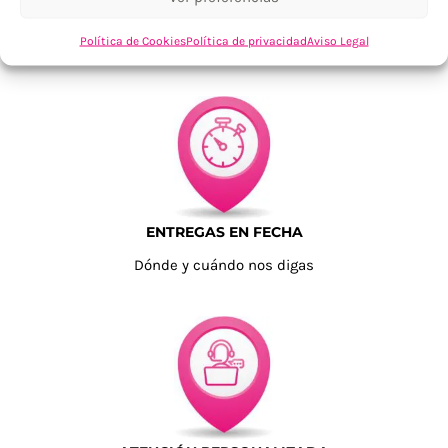
TU SATISFACCIÓN = LA NUESTRA
Política de Cookies
Política de privacidad
Aviso Legal
Tu confianza, nuestro objetivo
ENTREGAS EN FECHA
Dónde y cuándo nos digas