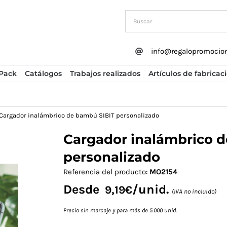
info@regalopromocio
Pack
Catálogos
Trabajos realizados
Artículos de fabricac
Cargador inalámbrico de bambú SIBIT personalizado
Cargador inalámbrico 
Next
personalizado
Referencia del producto:
MO2154
Desde
/unid.
9,19
€
(IVA no incluido)
Precio sin marcaje y para más de 5.000 unid.