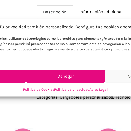
Información adicional
Descripción
Tu privacidad también personalizada: Configura tus cookies ahor
Descripción
ncias, utilizamos tecnologías como las cookies para almacenar y/o acceder a la in
gías nos permitirá procesar datos como el comportamiento de navegación o las i
Cargador inalámbrico de bambú personali
consentimiento, puede afectar negativamente a ciertas características y funciones.
Regalo tecnológico y natural para evento
Denegar
V
Política de Cookies
Política de privacidad
Aviso Legal
SKU:
MO2154-40
Categorías:
Cargadores personalizados
,
Tecnolo