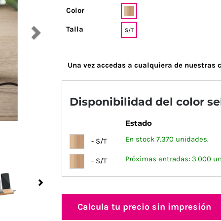
Color
Talla
S/T
Una vez accedas a cualquiera de nuestras c
Disponibilidad del color s
Estado
En stock 7.370 unidades.
- S/T
Próximas entradas: 3.000 u
- S/T
Next
Calcula tu precio sin impresión