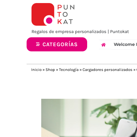
Saltar
al
contenido
Regalos de empresa personalizados | Puntokat
CATEGORÍAS
Welcome 
Inicio
»
Shop
»
Tecnología
»
Cargadores personalizados
»
Previous