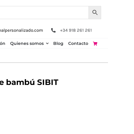
nalpersonalizado.com
+34 918 261 261
ión
Quienes somos
Blog
Contacto
de bambú SIBIT