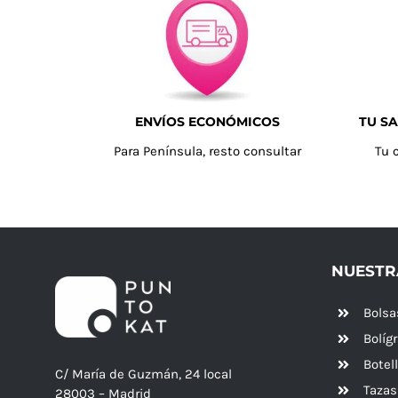
ENVÍOS ECONÓMICOS
TU SA
Para Península, resto consultar
Tu 
NUESTR
Bolsa
Bolíg
Botel
C/ María de Guzmán, 24 local
Tazas
28003 – Madrid