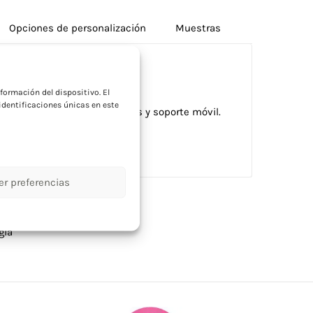
Opciones de personalización
Muestras
a
formación del dispositivo. El
dentificaciones únicas en este
zado con calentador de tazas y soporte móvil.
s de empresa.
er preferencias
gía