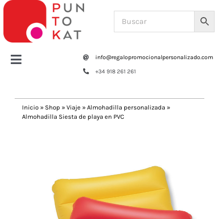
Saltar
al
contenido
info@regalopromocionalpersonalizado.com
Toggle
+34 918 261 261
Navigation
Home
Inicio
»
Shop
»
Viaje
»
Almohadilla personalizada
»
Almohadilla Siesta de playa en PVC
Tazas y botellas
Previous
Next
Bolsas – Mochilas
Oficina
Escritura