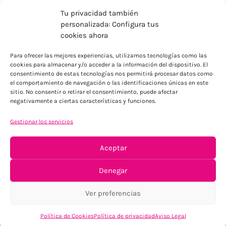
Tu privacidad también
personalizada: Configura tus
cookies ahora
Para ofrecer las mejores experiencias, utilizamos tecnologías como las
ENVÍOS ECONÓMICOS
cookies para almacenar y/o acceder a la información del dispositivo. El
consentimiento de estas tecnologías nos permitirá procesar datos como
Para Península, resto consultar
el comportamiento de navegación o las identificaciones únicas en este
sitio. No consentir o retirar el consentimiento, puede afectar
negativamente a ciertas características y funciones.
Gestionar los servicios
Aceptar
TU SATISFACCIÓN = LA NUESTRA
Denegar
Tu confianza, nuestro objetivo
Ver preferencias
Política de Cookies
Política de privacidad
Aviso Legal