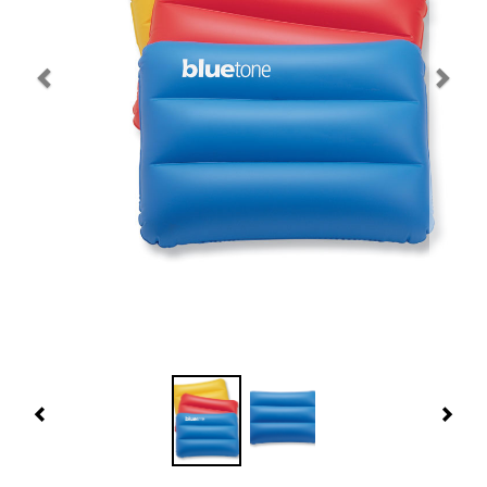
Navidad 🎄 Invierno
Tecnología
Más Regalos
Fabricación
WooCommerce Cart
Previous
Nex