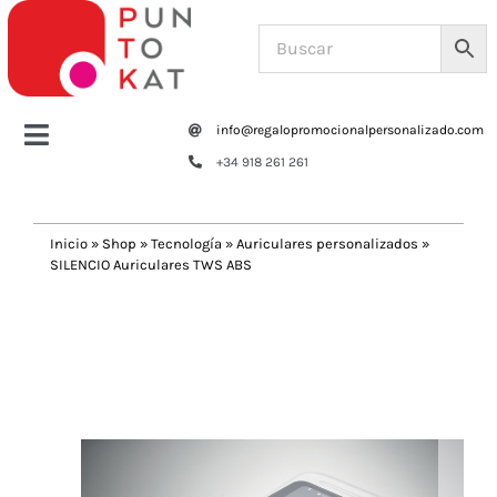
Saltar
al
contenido
info@regalopromocionalpersonalizado.com
Toggle
+34 918 261 261
Navigation
Home
Inicio
»
Shop
»
Tecnología
»
Auriculares personalizados
»
SILENCIO Auriculares TWS ABS
Tazas y botellas
Previous
Next
Bolsas – Mochilas
Oficina
Escritura