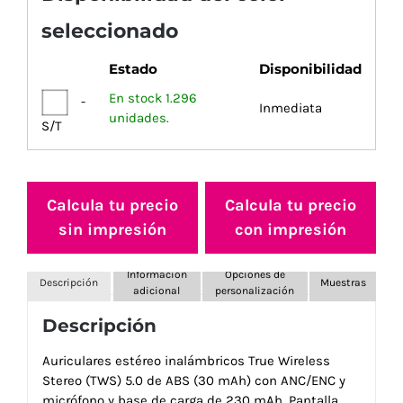
seleccionado
Estado
Disponibilidad
En stock 1.296
-
Inmediata
unidades.
S/T
Calcula tu precio
Calcula tu precio
sin impresión
con impresión
Información
Opciones de
Descripción
Muestras
adicional
personalización
Descripción
Auriculares estéreo inalámbricos True Wireless
Stereo (TWS) 5.0 de ABS (30 mAh) con ANC/ENC y
micrófono y base de carga de 230 mAh. Pantalla