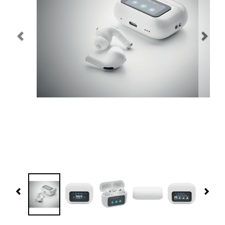
Navidad 🎄 Invierno
Tecnología
Más Regalos
Fabricación
WooCommerce Cart
Previous
Nex