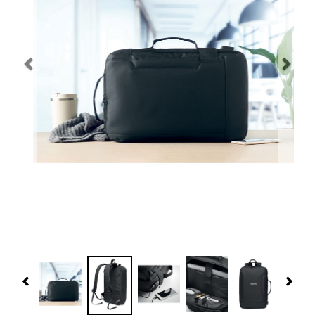
Navidad 🎄 Invierno
Tecnología
Más Regalos
Fabricación
WooCommerce Cart
Previous
Nex