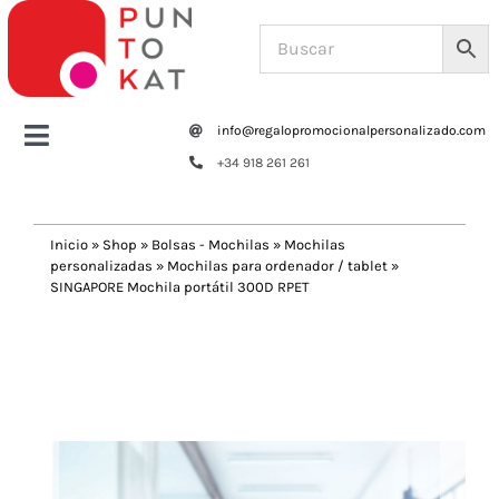
Saltar
al
contenido
info@regalopromocionalpersonalizado.com
Toggle
+34 918 261 261
Navigation
Home
Inicio
»
Shop
»
Bolsas - Mochilas
»
Mochilas
personalizadas
»
Mochilas para ordenador / tablet
»
Tazas y botellas
SINGAPORE Mochila portátil 300D RPET
Previous
Next
Bolsas – Mochilas
Oficina
Escritura