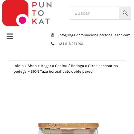
Saltar
al
contenido
info@regalopromocionalpersonalizado.com
Toggle
+34 918 261 261
Navigation
Home
Inicio
»
Shop
»
Hogar
»
Cocina / Bodega
»
Otros accesorios
bodega
»
SION Taza borosilicato doble pared
Tazas y botellas
Previous
Next
Bolsas – Mochilas
Oficina
Escritura