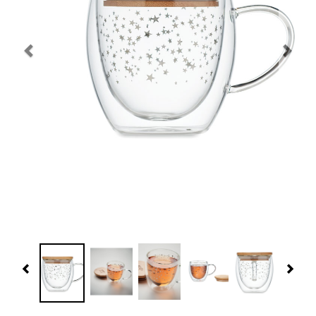
Navidad 🎄 Invierno
Tecnología
Más Regalos
Fabricación
WooCommerce Cart
Previous
Nex