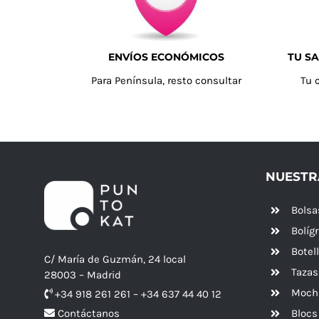
ENVÍOS ECONÓMICOS
TU SA
Para Península, resto consultar
Tu 
NUESTR
Bolsa
Bolíg
Botel
C/ María de Guzmán, 24 local
Tazas
28003 – Madrid
Mochi
+34 918 261 261 – +34 637 44 40 12
Blocs
Contáctanos