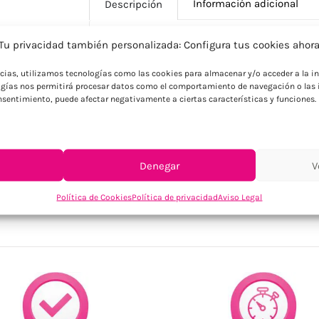
Información adicional
Descripción
Tu privacidad también personalizada: Configura tus cookies ahor
Descripción
ncias, utilizamos tecnologías como las cookies para almacenar y/o acceder a la in
gías nos permitirá procesar datos como el comportamiento de navegación o las i
Navaja plegable de acero inoxidable con
consentimiento, puede afectar negativamente a ciertas características y funciones.
Denegar
V
SKU:
MO2297-40
Categorías:
Cocina / Bodega
,
Herramientas, bric
Política de Cookies
Política de privacidad
Aviso Legal