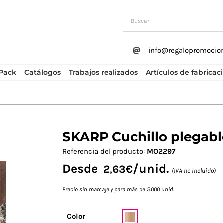
info@regalopromocio
Pack
Catálogos
Trabajos realizados
Artículos de fabricac
SKARP Cuchillo plegabl
Next
Referencia del producto:
MO2297
Desde
/unid.
2,63
€
(IVA no incluido)
Precio sin marcaje y para más de 5.000 unid.
Color