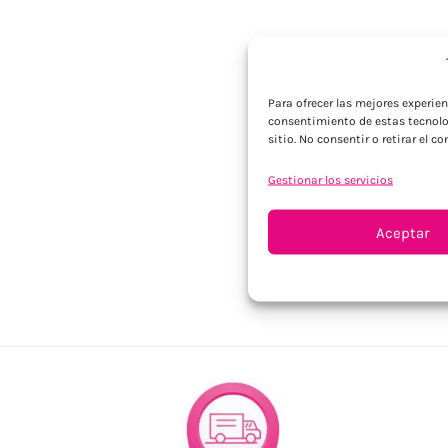
Para ofrecer las mejores experie
consentimiento de estas tecnolo
sitio. No consentir o retirar el 
Gestionar los servicios
Aceptar