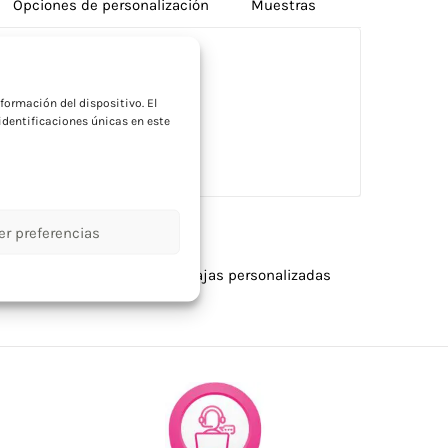
Opciones de personalización
Muestras
a
formación del dispositivo. El
dentificaciones únicas en este
 mango de madera de acacia.
er preferencias
olaje y automóvil
,
Hogar
,
Navajas personalizadas