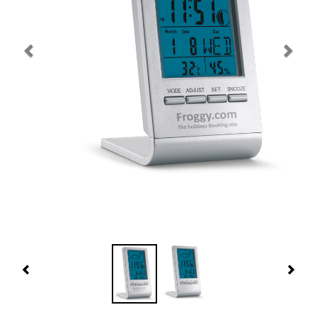
Navidad 🎄 Invierno
Tecnología
Más Regalos
Fabricación
WooCommerce Cart
Previous
Nex