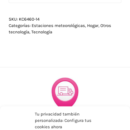
SKU:
KC6460-14
Categorías:
Estaciones meteorológicas
,
Hogar
,
Otros
tecnología
,
Tecnología
Tu privacidad también
ENVÍOS ECONÓMICOS
personalizada: Configura tus
cookies ahora
Para Península, resto consultar