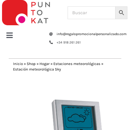
Saltar
al
contenido
info@regalopromocionalpersonalizado.com
Toggle
+34 918 261 261
Navigation
Home
Inicio
»
Shop
»
Hogar
»
Estaciones meteorológicas
»
Estación meteorológica Sky
Tazas y botellas
Previous
Next
Bolsas – Mochilas
Oficina
Escritura