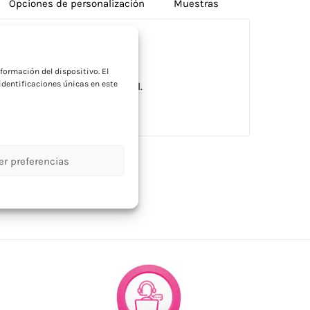
Opciones de personalización
Muestras
a
formación del dispositivo. El
dentificaciones únicas en este
cuero PU. Capacidad de 200 ml.
er preferencias
orios bodega