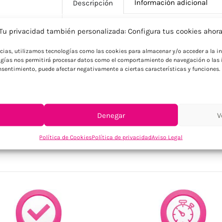
Información adicional
Descripción
Tu privacidad también personalizada: Configura tus cookies ahor
Descripción
ncias, utilizamos tecnologías como las cookies para almacenar y/o acceder a la in
gías nos permitirá procesar datos como el comportamiento de navegación o las i
Petaca de acero inoxidable con tapa de 
consentimiento, puede afectar negativamente a ciertas características y funciones.
Denegar
V
SKU:
MO2629-01
Categorías:
Cocina / Bodega
,
Hogar
,
Otros acces
Política de Cookies
Política de privacidad
Aviso Legal