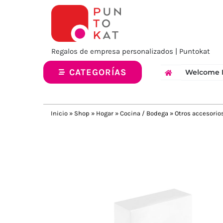
Saltar
al
contenido
Regalos de empresa personalizados | Puntokat
CATEGORÍAS
Welcome 
Inicio
»
Shop
»
Hogar
»
Cocina / Bodega
»
Otros accesorio
Previous