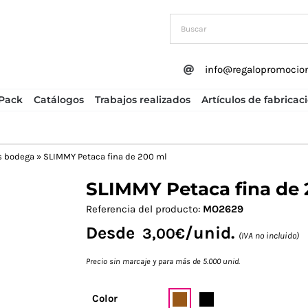
info@regalopromocio
Pack
Catálogos
Trabajos realizados
Artículos de fabricac
s bodega
»
SLIMMY Petaca fina de 200 ml
SLIMMY Petaca fina de 
Next
Referencia del producto:
MO2629
Desde
/unid.
3,00
€
(IVA no incluido)
Precio sin marcaje y para más de 5.000 unid.
Color