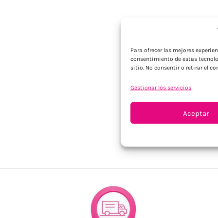
Para ofrecer las mejores experie
consentimiento de estas tecnolo
sitio. No consentir o retirar el 
Gestionar los servicios
Aceptar