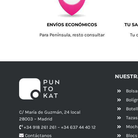
ENVÍOS ECONÓMICOS
TU SA
Para Península, resto consultar
Tu 
NUESTR
Bolsa
Bolíg
Botel
C/ María de Guzmán, 24 local
Tazas
28003 – Madrid
Mochi
+34 918 261 261 – +34 637 44 40 12
Blocs
Contáctanos