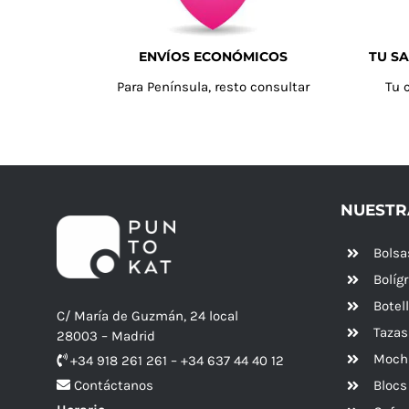
ENVÍOS ECONÓMICOS
TU SA
Para Península, resto consultar
Tu 
NUESTR
Bolsa
Bolíg
Botel
C/ María de Guzmán, 24 local
Tazas
28003 – Madrid
Mochi
+34 918 261 261 – +34 637 44 40 12
Blocs
Contáctanos