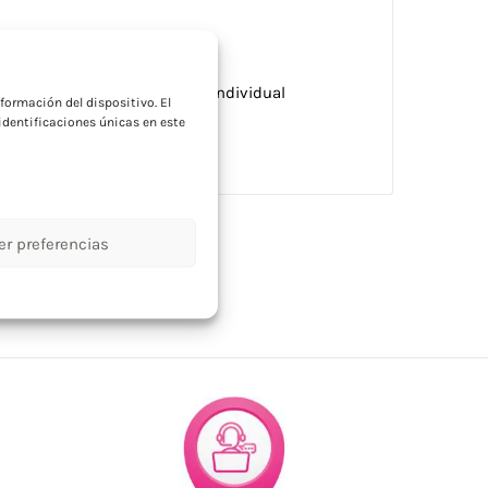
a
lgante. Se presenta en caja individual
formación del dispositivo. El
dentificaciones únicas en este
er preferencias