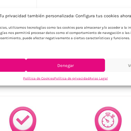
Descripción
Tu privacidad también personalizada: Configura tus cookies ahor
Bola de navidad con acabado perlado y co
ncias, utilizamos tecnologías como las cookies para almacenar y/o acceder a la in
decorada a juego.
gías nos permitirá procesar datos como el comportamiento de navegación o las i
consentimiento, puede afectar negativamente a ciertas características y funciones.
Denegar
V
SKU:
CX1437-99
Categorías:
Decoración
,
Hogar
,
Navidad
Política de Cookies
Política de privacidad
Aviso Legal