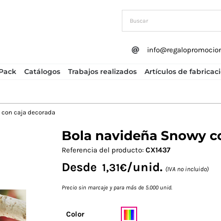
info@regalopromocio
Pack
Catálogos
Trabajos realizados
Artículos de fabricac
 con caja decorada
Bola navideña Snowy c
Next
Referencia del producto:
CX1437
Desde
/unid.
1,31
€
(IVA no incluido)
Precio sin marcaje y para más de 5.000 unid.
Color