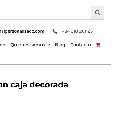
nalpersonalizado.com
+34 918 261 261
ión
Quienes somos
Blog
Contacto
on caja decorada