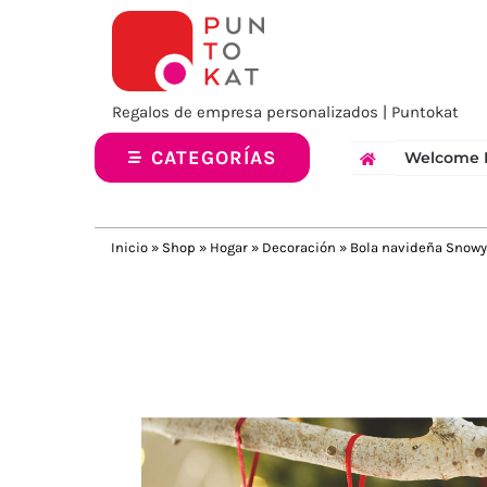
Saltar
al
contenido
Regalos de empresa personalizados | Puntokat
CATEGORÍAS
Welcome 
Inicio
»
Shop
»
Hogar
»
Decoración
»
Bola navideña Snowy
Previous