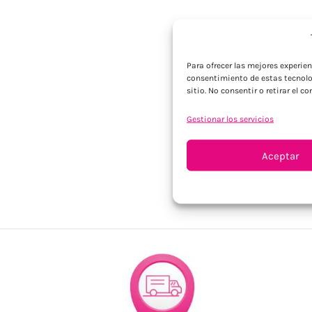
Para ofrecer las mejores experie
consentimiento de estas tecnolo
sitio. No consentir o retirar el 
Gestionar los servicios
Aceptar