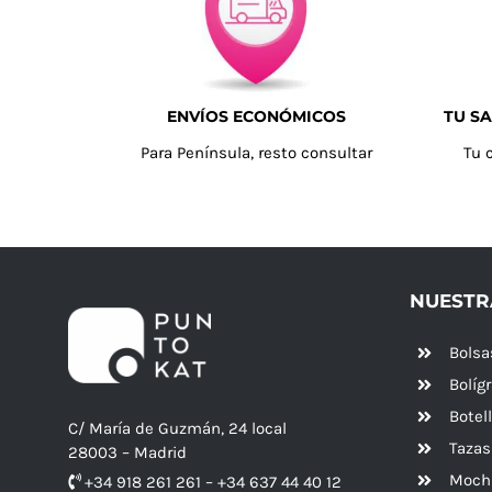
ENVÍOS ECONÓMICOS
TU SA
Para Península, resto consultar
Tu 
NUESTR
Bolsa
Bolíg
Botel
C/ María de Guzmán, 24 local
Tazas
28003 – Madrid
Mochi
+34 918 261 261 – +34 637 44 40 12