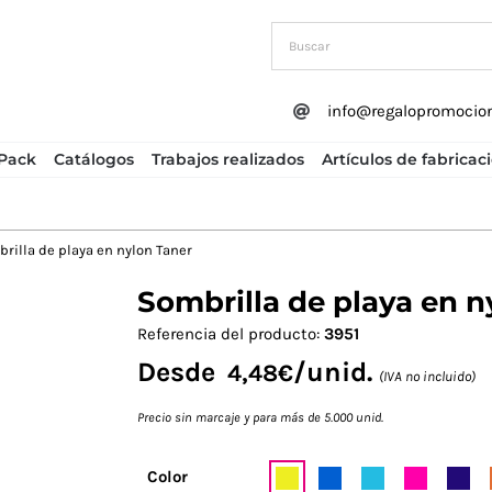
info@regalopromocio
Pack
Catálogos
Trabajos realizados
Artículos de fabricac
rilla de playa en nylon Taner
Sombrilla de playa en n
Next
Referencia del producto:
3951
Desde
/unid.
4,48
€
(IVA no incluido)
Precio sin marcaje y para más de 5.000 unid.
Color