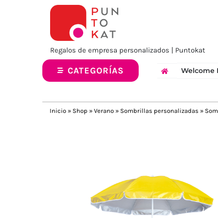
Saltar
al
contenido
Regalos de empresa personalizados | Puntokat
CATEGORÍAS
Welcome 
Inicio
»
Shop
»
Verano
»
Sombrillas personalizadas
»
Somb
Previous