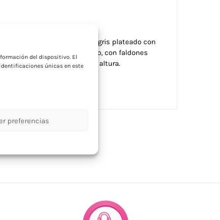
a
ente nylon e interior en color gris plateado con
colores, de 150cm de diámetro, con faldones
formación del dispositivo. El
n color blanco y ajustable en altura.
dentificaciones únicas en este
de transporte para hombro.
er preferencias