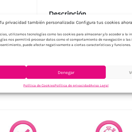
Descripción
Tu privacidad también personalizada: Configura tus cookies ahor
Sombrilla de playa de 8 paneles de resist
protección UV. En variada gama de vivos 
ncias, utilizamos tecnologías como las cookies para almacenar y/o acceder a la in
laterales ribeteados, tubos metalizados e
gías nos permitirá procesar datos como el comportamiento de navegación o las i
Presentada en funda de nylon con cinta 
consentimiento, puede afectar negativamente a ciertas características y funciones.
Denegar
V
SKU:
13951005000
Política de Cookies
Política de privacidad
Aviso Legal
Categorías:
Sombrillas personalizadas
,
Verano