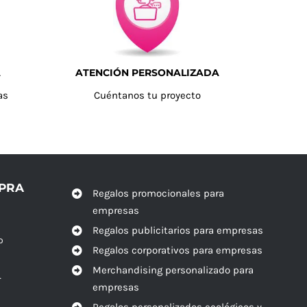
A
ATENCIÓN PERSONALIZADA
as
Cuéntanos tu proyecto
MPRA
Regalos promocionales para
empresas
Regalos publicitarios para empresas
o
Regalos corporativos para empresas
Merchandising personalizado para
r
empresas
Regalos personalizados ecológicos y