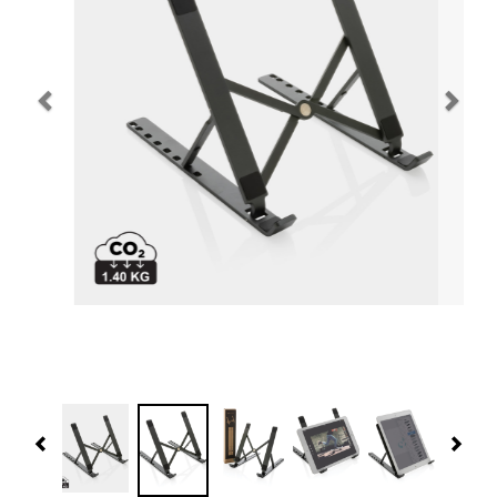
Navidad 🎄 Invierno
Tecnología
Más Regalos
Fabricación
WooCommerce Cart
Previous
Nex