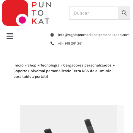
Saltar
al
contenido
info@regalopromocionalpersonalizado.com
Toggle
+34 918 261 261
Navigation
Home
Inicio
»
Shop
»
Tecnología
»
Cargadores personalizados
»
Soporte universal personalizado Terra RCS de aluminio
Tazas y botellas
para tablet/portátil
Previous
Next
Bolsas – Mochilas
Oficina
Escritura