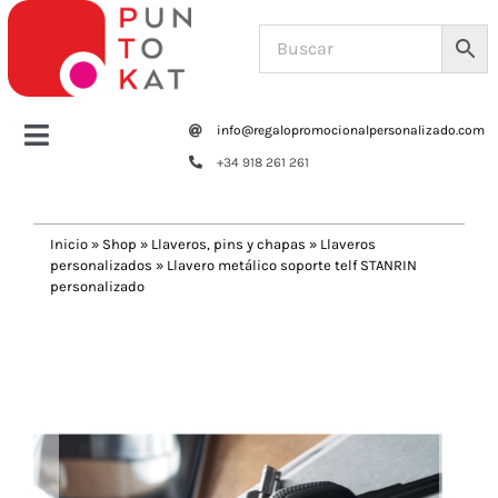
Saltar
al
contenido
info@regalopromocionalpersonalizado.com
Toggle
+34 918 261 261
Navigation
Home
Inicio
»
Shop
»
Llaveros, pins y chapas
»
Llaveros
personalizados
»
Llavero metálico soporte telf STANRIN
Tazas y botellas
personalizado
Previous
Next
Bolsas – Mochilas
Oficina
Escritura