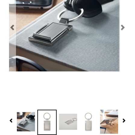
Navidad 🎄 Invierno
Tecnología
Más Regalos
Fabricación
WooCommerce Cart
Previous
Nex